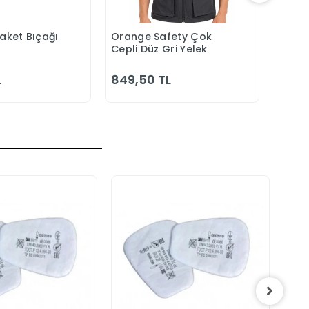
Maket Bıçağı
Orange Safety Çok
Orang
epete Ekle
Sepete Ekle
Cepli Düz Gri Yelek
Laciv
Bahç
L
849,50 TL
1.00