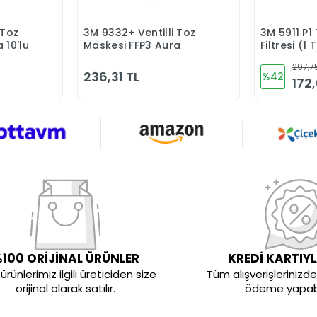
 Toz
3M 9332+ Ventilli Toz
3M 5911 P1 
Ekle
Sepete Ekle
 10'lu
Maskesi FFP3 Aura
Filtresi (1
297,7
236,31 TL
%42
172,
100 ORİJİNAL ÜRÜNLER
KREDİ KARTIY
rünlerimiz ilgili üreticiden size
Tüm alışverişlerinizde 
orijinal olarak satılır.
ödeme yapabil