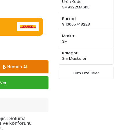
Ürün Kodu:
3M9322MASKE
Barkod:
9113065748228
Marka:
3M
Kategori:
3m Maskeler
Hemen Al
Tüm Özellikler
 Ver
jisi: Soluma
nı ve konforunu
r.