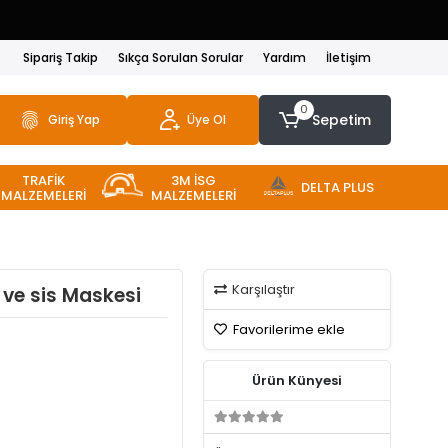
Sipariş Takip
Sıkça Sorulan Sorular
Yardım
İletişim
0
Sepetim
Giriş Yap
Üye Ol
TRAFİK
3M İSG
DELTA PLUS
MALZEMELERİ
MALZEMELERİ
Karşılaştır
 ve sis Maskesi
Favorilerime ekle
Ürün Künyesi