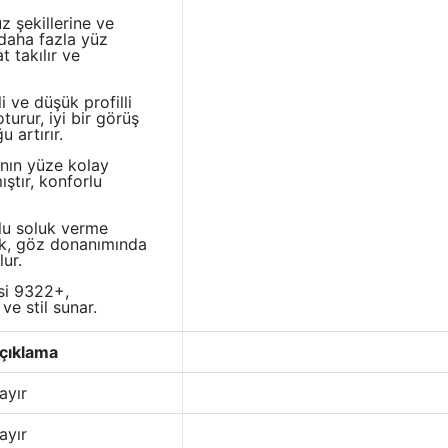
z şekillerine ve
 daha fazla yüz
 takılır ve
 ve düşük profilli
turur, iyi bir görüş
 artırır.
ının yüze kolay
ştır, konforlu
lu soluk verme
rak, göz donanımında
ur.
si 9322+,
e stil sunar.
çıklama
ayır
ayır