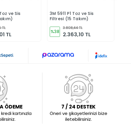
Toz ve Sis
3M 5911 P1 Toz ve Sis
3M 
Sepete Ekle
Sepete Ekle
 Takım)
Filtresi (15 Takım)
Org
Gaz
5 TL
3.808,44 TL
%38
%2
01 TL
2.363,10 TL
LA ÖDEME
7 / 24 DESTEK
kredi kartınızla
Öneri ve şikayetlerinizi bize
irsiniz.
iletebilirsiniz.