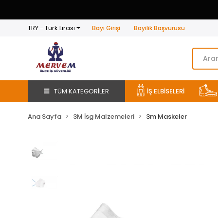
TRY - Türk Lirası
Bayi Girişi
Bayilik Başvurusu
TÜM KATEGORİLER
İŞ ELBİSELERİ
Ana Sayfa
3M İsg Malzemeleri
3m Maskeler