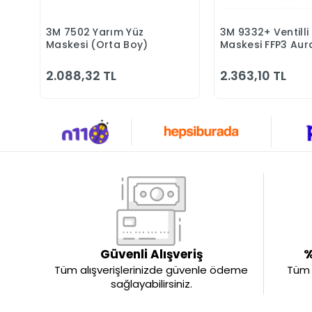
3M 7502 Yarım Yüz
3M 9332+ Ventilli
Sepete Ekle
Sepete 
Maskesi (Orta Boy)
Maskesi FFP3 Aura
2.088,32 TL
2.363,10 TL
Güvenli Alışveriş
%
Tüm alışverişlerinizde güvenle ödeme
Tüm ü
sağlayabilirsiniz.