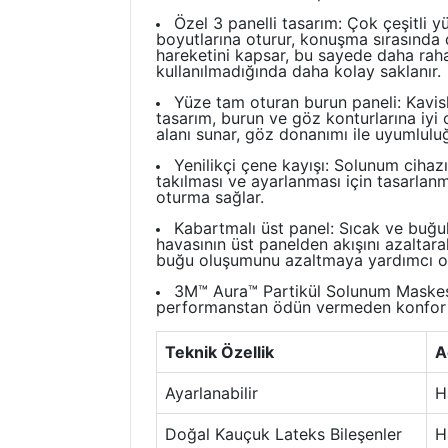
Özel 3 panelli tasarım: Çok çeşitli yü
boyutlarına oturur, konuşma sırasında
hareketini kapsar, bu sayede daha rahat
kullanılmadığında daha kolay saklanır.
Yüze tam oturan burun paneli: Kavisli
tasarım, burun ve göz konturlarına iyi o
alanı sunar, göz donanımı ile uyumluluğu
Yenilikçi çene kayışı: Solunum cihaz
takılması ve ayarlanması için tasarlanmı
oturma sağlar.
Kabartmalı üst panel: Sıcak ve buğu
havasının üst panelden akışını azalta
buğu oluşumunu azaltmaya yardımcı ol
3M™ Aura™ Partikül Solunum Maske
performanstan ödün vermeden konfor v
Teknik Özellik
A
Ayarlanabilir
H
Doğal Kauçuk Lateks Bileşenler
H