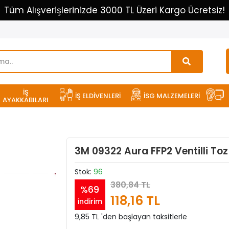
Tüm Alışverişlerinizde 3000 TL Üzeri Kargo Ücretsiz!
İŞ
İŞ ELDİVENLERİ
İSG MALZEMELERİ
AYAKKABILARI
3M 09322 Aura FFP2 Ventilli Toz
Stok:
96
380,84 TL
%69
118,16 TL
indirim
9,85 TL 'den başlayan taksitlerle