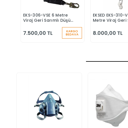
EKS-306-VSE 6 Metre
EKSED EKS-310-V
Sepete Ekle
Sepete
Viraj Geri Sarımlı Düşüş
Metre Viraj Geri 
Durdurucu Keskin
Düşüş Durduruc
Kenar
KARGO
7.500,00 TL
8.000,00 TL
BEDAVA