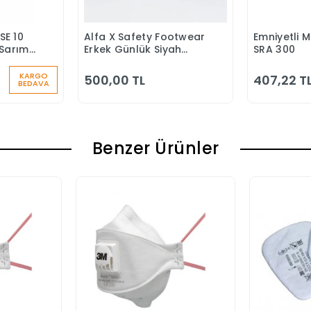
SE 10
Alfa X Safety Footwear
Emniyetli 
 Ekle
Sepete Ekle
S
Sarımlı
Erkek Günlük Siyah
SRA 300
u
Klasik Ayakkabı
KARGO
500,00 TL
407,22 T
BEDAVA
Benzer Ürünler