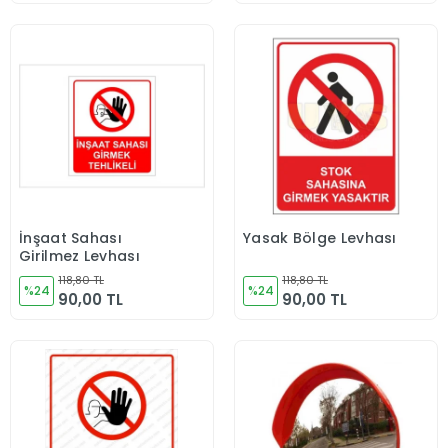
İnşaat Sahası
Yasak Bölge Levhası
Sepete Ekle
Sepete Ekle
Girilmez Levhası
118,80 TL
118,80 TL
%24
%24
90,00 TL
90,00 TL