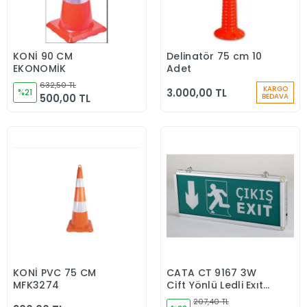
KONİ 90 CM
Delinatör 75 cm 10
Sepete Ekle
Sepete Ekle
EKONOMİK
Adet
632,50 TL
KARGO
3.000,00 TL
%21
500,00 TL
BEDAVA
KONİ PVC 75 CM
CATA CT 9167 3W
Sepete Ekle
Sepete Ekle
MFK3274
Çift Yönlü Ledli Exıt
Çıkış Armatür 3
207,40 TL