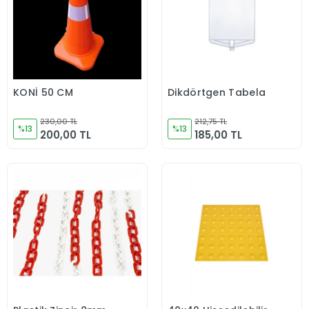
KONİ 50 CM
Dikdörtgen Tabela
Sepete Ekle
Sepete Ekle
230,00 TL
212,75 TL
%13
%13
200,00 TL
185,00 TL