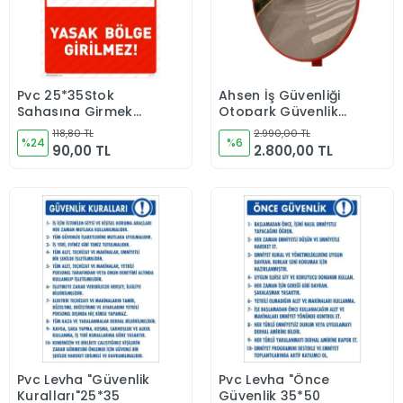
Pvc 25*35Stok
Ahsen İş Güvenliği
Sepete Ekle
Sepete Ekle
Sahasına Girmek
Otopark Güvenlik
Yasaktır İş Güvenliği
Aynası 60 cm
118,80 TL
2.990,00 TL
Levhası
%24
%6
90,00 TL
2.800,00 TL
Pvc Levha "Güvenlik
Pvc Levha "Önce
Sepete Ekle
Sepete Ekle
Kuralları"25*35
Güvenlik 35*50