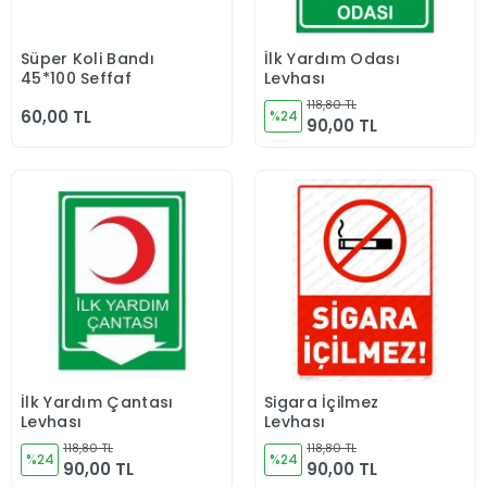
Süper Koli Bandı
İlk Yardım Odası
Sepete Ekle
Sepete Ekle
45*100 Şeffaf
Levhası
118,80 TL
60,00 TL
%24
90,00 TL
İlk Yardım Çantası
Sigara İçilmez
Sepete Ekle
Sepete Ekle
Levhası
Levhası
118,80 TL
118,80 TL
%24
%24
90,00 TL
90,00 TL