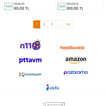
118,80 TL
132,00 TL
%24
%24
90,00 TL
100,00 TL
1
2
3
...
14