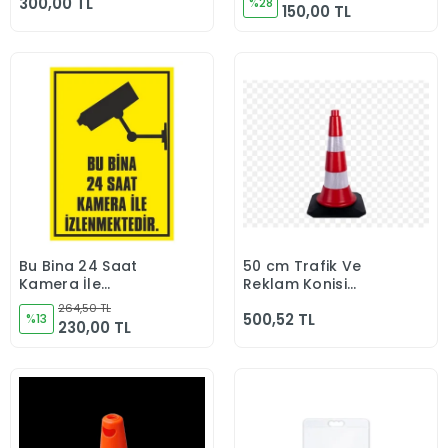
300,00 TL
Saat Akülü CT-9167-
%28
150,00 TL
12970
Bu Bina 24 Saat
50 cm Trafik Ve
Sepete Ekle
Sepete Ekle
Kamera İle
Reklam Konisi
İzlenmektedir - İş
(Kauçuk Tabanlı)
264,50 TL
500,52 TL
Güvenliği Levhası (
%13
230,00 TL
50x70 cm PVC
MALZEME )