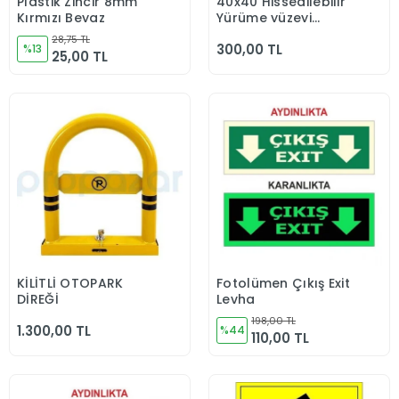
Plastik Zincir 8mm
40x40 Hissedilebilir
Sepete Ekle
Sepete Ekle
Kırmızı Beyaz
Yürüme yüzeyi
(Uyarıcı Tip)
28,75 TL
300,00 TL
%13
25,00 TL
KİLİTLİ OTOPARK
Fotolümen Çıkış Exit
Sepete Ekle
Sepete Ekle
DİREĞİ
Levha
198,00 TL
1.300,00 TL
%44
110,00 TL