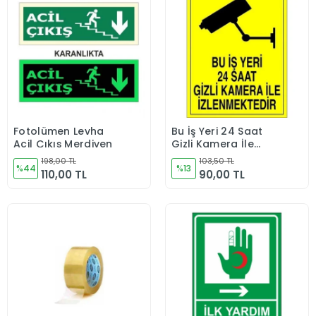
Fotolümen Levha
Bu İş Yeri 24 Saat
Sepete Ekle
Sepete Ekle
Acil Çıkış Merdiven
Gizli Kamera İle
İzlenmektedir"
198,00 TL
103,50 TL
%44
25X35cm
%13
110,00 TL
90,00 TL