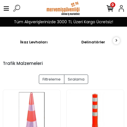
0
Tüm Alışverişlerinizde 3000 TL Üzeri Kargo Ücretsiz!
İkaz Levhaları
Delinatörler
Trafik Malzemeleri
Filtreleme
Sıralama