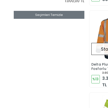
1.000,00 TL
Seçimleri Temizle
Sto
Delta Plu
Fosforlu
Lacivert
3.89
3.
%13
TL