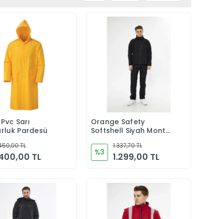
 Pvc Sarı
Orange Safety
Sepete Ekle
Sepete Ekle
rluk Pardesü
Softshell Siyah Mont
Ceket
450,00 TL
1.337,70 TL
%3
400,00 TL
1.299,00 TL