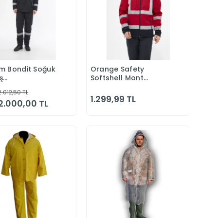
m Bondit Soğuk
Orange Safety
Sepete Ekle
Sepete Ekle
ş
Softshell Mont
Pantolon
Reflektörlü Kolları
2.012,50 TL
 Su Ve Rüzgar
Çıkmalı Kırmızı
1.299,99 TL
2.000,00 TL