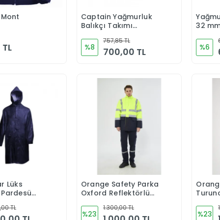
l Mont
Captain Yağmurluk
Yağmu
Sepete Ekle
Sepete Ekle
Balıkçı Takımı
32 m
Fermuarlı
757,85 TL
 TL
%8
%6
700,00 TL
r Lüks
Orange Safety Parka
Orang
Sepete Ekle
Sepete Ekle
 Pardesü
Oxford Reflektörlü
Turun
k Lacivert
Yeşil
Oxford
,00 TL
1.300,00 TL
%23
%23
0,00 TL
1.000,00 TL