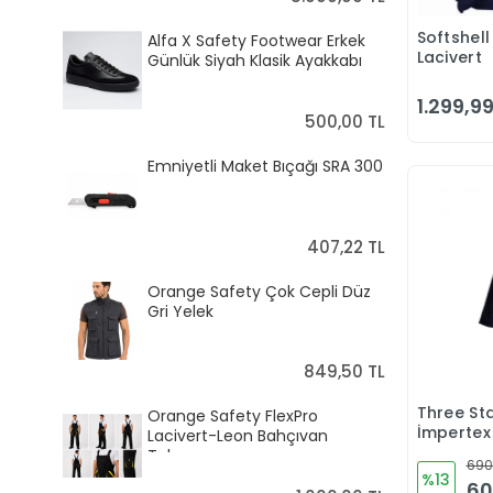
Softshel
Alfa X Safety Footwear Erkek
Lacivert
Günlük Siyah Klasik Ayakkabı
1.299,99
500,00 TL
Emniyetli Maket Bıçağı SRA 300
407,22 TL
Orange Safety Çok Cepli Düz
Gri Yelek
849,50 TL
Three Sta
Orange Safety FlexPro
İmpertex
Lacivert-Leon Bahçıvan
Yağmurlu
Tulumu
690
%13
60