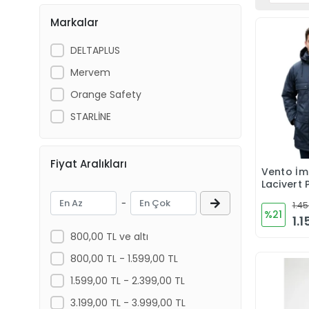
Markalar
DELTAPLUS
Mervem
Orange Safety
STARLİNE
Fiyat Aralıkları
Vento İm
Lacivert 
-
1.45
%21
1.
800,00 TL ve altı
800,00 TL - 1.599,00 TL
1.599,00 TL - 2.399,00 TL
3.199,00 TL - 3.999,00 TL