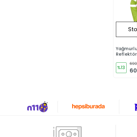
Sto
Yağmurlu
Reflektör
690
%13
60