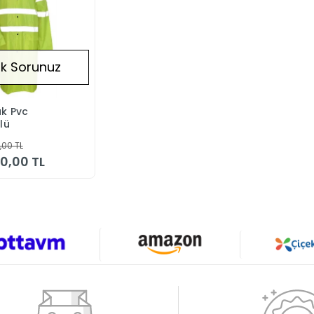
k Sorunuz
k Pvc
Stokta Yok
lü
,00 TL
0,00 TL