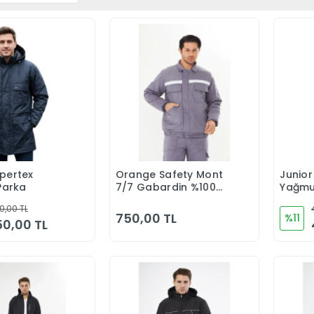
pertex
Orange Safety Mont
Junior
Sepete Ekle
Sepete Ekle
Parka
7/7 Gabardin %100
Yağmu
Pamuk Reflektörlü
0,00 TL
Kapitoneli Kışlık Gri
750,00 TL
%11
150,00 TL