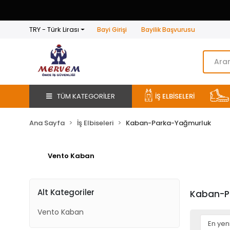
TRY - Türk Lirası
Bayi Girişi
Bayilik Başvurusu
TÜM KATEGORİLER
İŞ ELBİSELERİ
Ana Sayfa
İş Elbiseleri
Kaban-Parka-Yağmurluk
Vento Kaban
Alt Kategoriler
Kaban-P
Vento Kaban