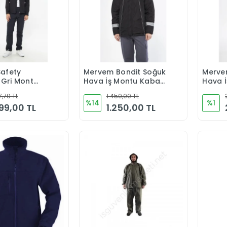
afety
Mervem Bondit Soğuk
Merve
Sepete Ekle
Sepete Ekle
 Gri Mont
Hava İş Montu Kabanı
Hava İ
Su Ve Rüzgar İticili İçi
Mont+
7,70 TL
1.450,00 TL
Polar Astarlı
Takım
%14
%1
299,00 TL
1.250,00 TL
İticili