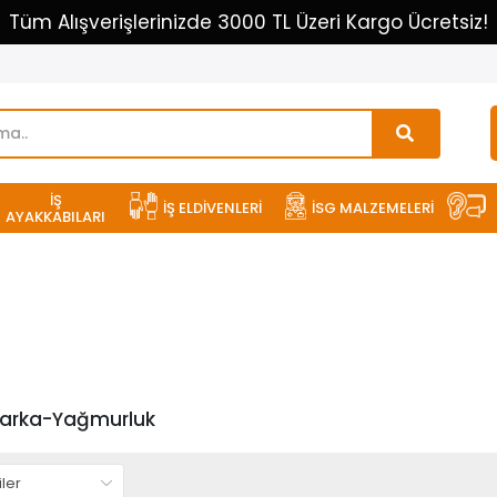
Tüm Alışverişlerinizde 3000 TL Üzeri Kargo Ücretsiz!
İŞ
İŞ ELDİVENLERİ
İSG MALZEMELERİ
AYAKKABILARI
arka-Yağmurluk