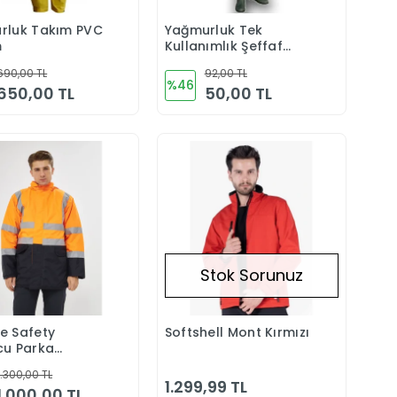
rluk Takım PVC
Yağmurluk Tek
Sepete Ekle
Sepete Ekle
m
Kullanımlık Şeffaf
Kapşonlu
690,00 TL
92,00 TL
%46
650,00 TL
50,00 TL
Stok Sorunuz
e Safety
Softshell Mont Kırmızı
Sepete Ekle
Stokta Yok
cu Parka
 Reflektörlü
1.300,00 TL
1.299,99 TL
1.000,00 TL