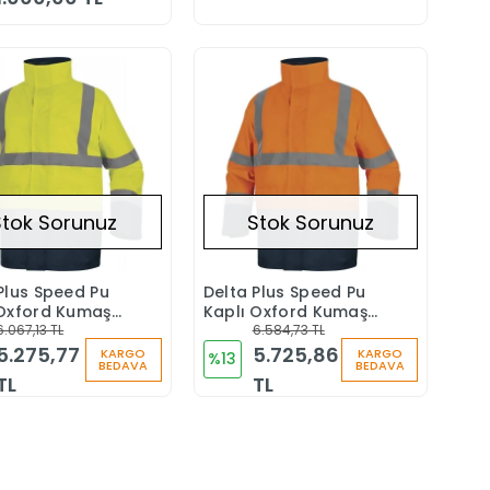
Stok Sorunuz
Stok Sorunuz
Plus Speed Pu
Delta Plus Speed Pu
Stokta Yok
Stokta Yok
 Oxford Kumaş
Kaplı Oxford Kumaş
rka Sarı
6.067,13 TL
5+1 Parka Turuncu
6.584,73 TL
5.275,77
5.725,86
KARGO
KARGO
%13
BEDAVA
BEDAVA
TL
TL