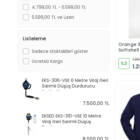
4.799,00 TL - 5.599,00 TL
5.599,00 TL ve üzeri
Listeleme
Orange S
Softshell
Sadece stoktakileri göster
Ceket
1.33
Ücretsiz Kargo
%3
1.
EKS-306-VSE 6 Metre Viraj Geri
Sarımlı Düşüş Durdurucu
Keskin Kenar
7.500,00 TL
EKSED EKS-310-VSE 10 Metre
Viraj Geri Sarımlı Düşüş
Durdurucu
8.000,00 TL