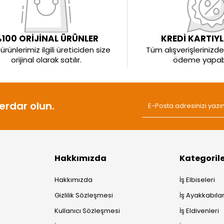
100 ORİJİNAL ÜRÜNLER
KREDİ KARTIY
rünlerimiz ilgili üreticiden size
Tüm alışverişlerinizde 
orijinal olarak satılır.
ödeme yapabil
rdar olun.
Hakkımızda
Kategoril
Hakkımızda
İş Elbiseleri
Gizlilik Sözleşmesi
İş Ayakkabılar
Kullanıcı Sözleşmesi
İş Eldivenleri