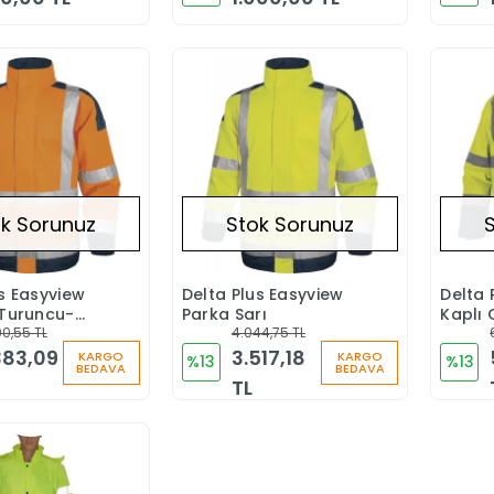
k Sorunuz
Stok Sorunuz
s Easyview
Delta Plus Easyview
Delta 
Stokta Yok
Stokta Yok
 Turuncu-
Parka Sarı
Kaplı
 Mont
0,55 TL
4.044,75 TL
5+1 Pa
383,09
3.517,18
KARGO
KARGO
%13
%13
BEDAVA
BEDAVA
TL