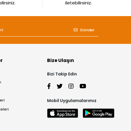
irsiniz.
iletebilirsiniz.
Gönder
er
Bize Ulaşın
Bizi Takip Edin
ı
eri
Mobil Uygulamalarımız
eleri