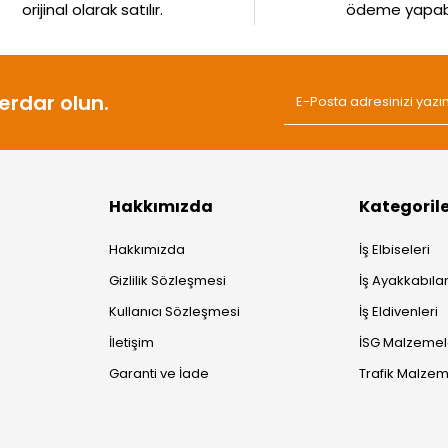
orijinal olarak satılır.
ödeme yapabil
rdar olun.
Hakkımızda
Kategoril
Hakkımızda
İş Elbiseleri
Gizlilik Sözleşmesi
İş Ayakkabılar
Kullanıcı Sözleşmesi
İş Eldivenleri
İletişim
İSG Malzemel
Garanti ve İade
Trafik Malzem