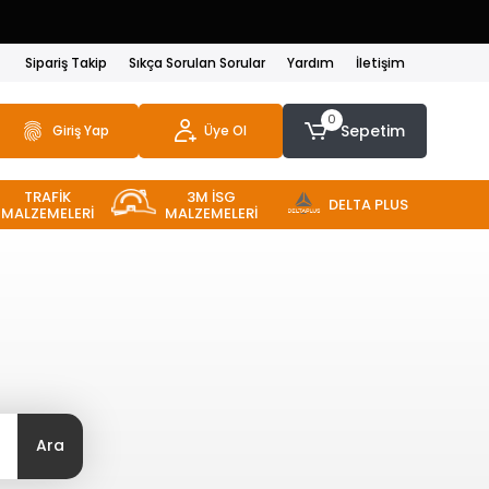
Sipariş Takip
Sıkça Sorulan Sorular
Yardım
İletişim
0
Sepetim
Giriş Yap
Üye Ol
TRAFİK
3M İSG
DELTA PLUS
MALZEMELERİ
MALZEMELERİ
Ara