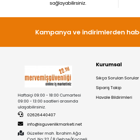
sağlayabilirsiniz.
Kampanya ve indirimlerden habe
Kurumsal
Sıkça Sorulan Sorular
Sipariş Takip
Haftaiçi 09:00 - 18:00 Cumartesi
Havale Bildirimleri
09:00 - 13:00 saatleri arasında
ulaşabilirsiniz.
02626440407
info@isguvenlikmarketi.net
Güzeller mah. İbrahim Ağa
Cad. No:32 / B Gebze/Kocaeli