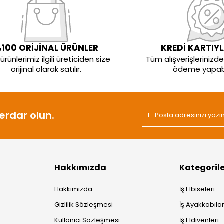
100 ORİJİNAL ÜRÜNLER
KREDİ KARTIY
rünlerimiz ilgili üreticiden size
Tüm alışverişlerinizde 
orijinal olarak satılır.
ödeme yapabil
rdar olun.
Hakkımızda
Kategoril
Hakkımızda
İş Elbiseleri
Gizlilik Sözleşmesi
İş Ayakkabılar
Kullanıcı Sözleşmesi
İş Eldivenleri