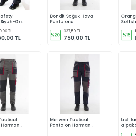
afety
Bondit Soğuk Hava
Orang
Sepete Ekle
Sepete Ekle
 Siyah-Gri
Pantolonu
Softsh
Panto
0,00 TL
937,50 TL
%20
%15
150,00 TL
750,00 TL
actical
Mervem Tactical
beli la
Sepete Ekle
Sepete Ekle
n Harman
Pantolon Harman
alpak
gri
Karışımı