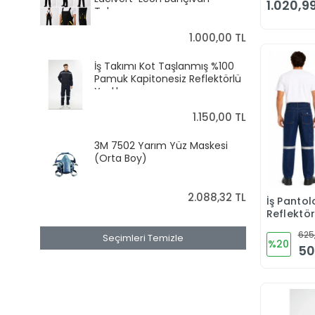
1.020,99
Tulumu
1.000,00 TL
İş Takımı Kot Taşlanmış %100
Pamuk Kapitonesiz Reflektörlü
Yazlık
1.150,00 TL
3M 7502 Yarım Yüz Maskesi
(Orta Boy)
2.088,32 TL
İş Panto
Reflektö
Cepli
625
Seçimleri Temizle
%20
50