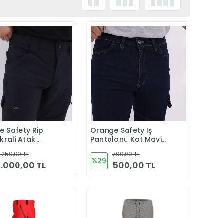
 Safety Rip
Orange Safety İş
Sepete Ekle
Sepete Ekle
ikrali Atak
Pantolonu Kot Mavi
on Lacivert
Kargo Cepli
1.250,00 TL
700,00 TL
%29
1.000,00 TL
500,00 TL