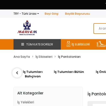
Firma Alımlarında Baskı Nakış Yapılabilmektedir
TRY - Türk Lirası
Bayi Girişi
Bayilik Başvurusu
TÜM KATEGORİLER
İŞ ELBİSELERİ
Ana Sayfa
İş Elbiseleri
İş Pantolonları
ları
İş Tulumları Bütün
İş Önlükleri
İş Panto
van
Alt Kategoriler
İş Pantol
İş Yelekleri