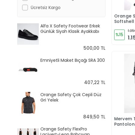
Ücretsiz Kargo
Orange S
Softshell
Alfa X Safety Footwear Erkek
Pantolon
1.35
Günlük Siyah Klasik Ayakkabı
%15
1.
500,00 TL
Emniyetli Maket Bıçağı SRA 300
407,22 TL
Orange Safety Çok Cepli Düz
Gri Yelek
849,50 TL
Mervem T
Pantolo
Orange Safety FlexPro
Karışımı 
Lacivert-Leon Bahçıvan