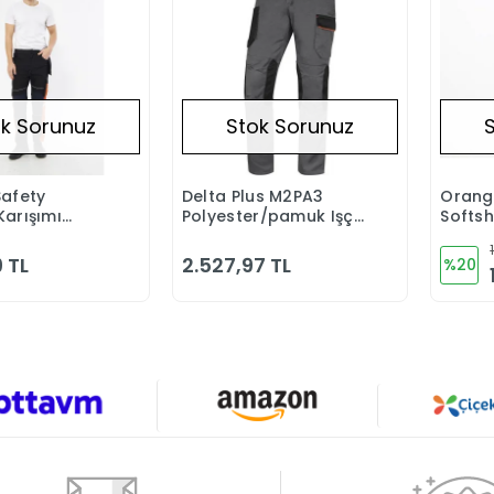
k Sorunuz
Stok Sorunuz
afety
Delta Plus M2PA3
Orang
Stokta Yok
Stokta Yok
arışımı
Polyester/pamuk Işçi
Softsh
ctical
Pantolonu
Panto
 TL
2.527,97 TL
%20