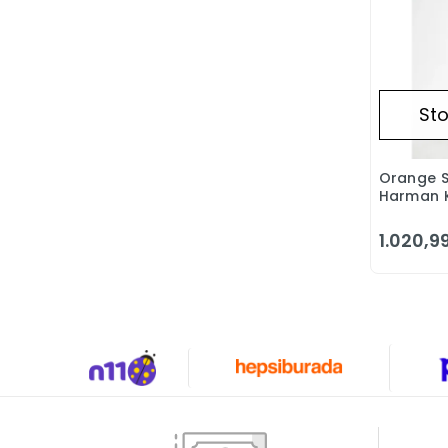
Sto
Orange S
Harman K
Likrali Ta
Pantolon
1.020,99