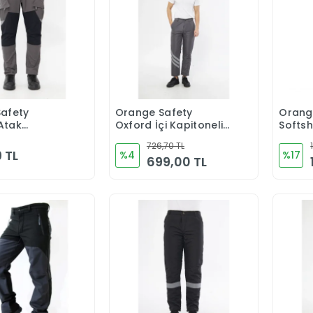
afety
Orange Safety
Orang
Sepete Ekle
Sepete Ekle
Atak
Oxford İçi Kapitoneli
Softsh
 Reflektörlü
Gri Soğuk Hava
Panto
726,70 TL
i İş
Pantolonu
 TL
%4
%17
699,00 TL
u