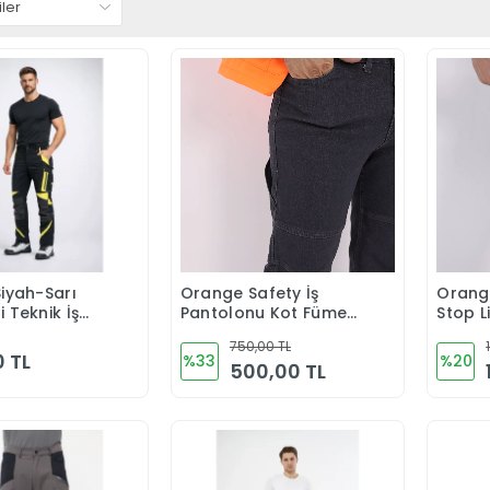
Siyah-Sarı
Orange Safety İş
Orange
Sepete Ekle
Sepete Ekle
 Teknik İş
Pantolonu Kot Füme
Stop L
u
Kargo Cepli
Pantol
750,00 TL
0 TL
%33
%20
500,00 TL