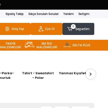
Tüm A
Sipariş Takip
Sıkça Sorulan Sorular
Yardım
İletişim
0
Sepetim
Giriş Yap
Üye Ol
TRAFİK
3M İSG
DELTA PLUS
MALZEMELERİ
MALZEMELERİ
 Sweatshirt
Yanmaz Kıyafetler
Mont
Soğ
Polar
K