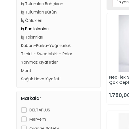
İş Tulumları Bahçivan
İş Tulumları Bütün
İş Önlükleri
İş Pantolonları
İş Takımları
Kaban-Parka-Yağmurluk
Tshirt - Sweatshirt - Polar
Yanmaz Kıyafetler
Mont
NeoFlex 
Soğuk Hava Kıyafeti
Çok Cepli
Pantolon
1.750,0
Markalar
DELTAPLUS
Mervem
Orange Safety