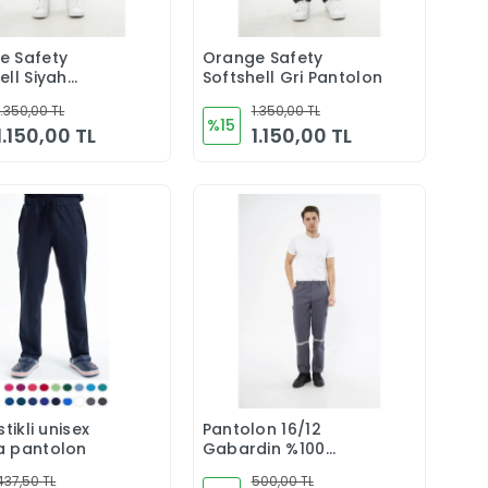
e Safety
Orange Safety
Sepete Ekle
Sepete Ekle
ell Siyah
Softshell Gri Pantolon
lon
1.350,00 TL
1.350,00 TL
%15
1.150,00 TL
1.150,00 TL
stikli unisex
Pantolon 16/12
Sepete Ekle
Sepete Ekle
a pantolon
Gabardin %100
Pamuk Reflektörlü
437,50 TL
500,00 TL
Kargo Cepli Gri Yazlık