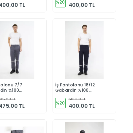
%20
400,00 TL
400,00 TL
tolonu 7/7
İş Pantolonu 16/12
Sepete Ekle
Sepete Ekle
din %100
Gabardin %100
 Kargo Cepli
Pamuk Reflektörlü
562,50 TL
500,00 TL
Kargo Cepli
%20
475,00 TL
400,00 TL