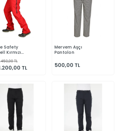
e Safety
Mervem Aşçı
Sepete Ekle
Sepete Ekle
ell Kırmızı
Pantolon
lon
1.450,00 TL
500,00 TL
1.200,00 TL