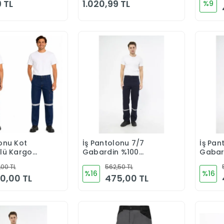
 TL
1.020,99 TL
%9
lonu Kot
İş Pantolonu 7/7
İş Pan
Sepete Ekle
Sepete Ekle
rlü Kargo
Gabardin %100
Gabar
Pamuk Reflektörlü
Pamuk
,00 TL
562,50 TL
Kargo Cepli
Kışlık
%16
%16
0,00 TL
475,00 TL