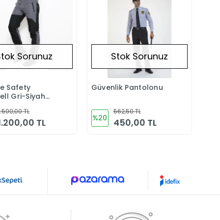
Stok Sorunuz
Stok Sorunuz
e Safety
Güvenlik Pantolonu
Stokta Yok
Stokta Yok
ell Gri-Siyah
lon
1.500,00 TL
562,50 TL
%20
1.200,00 TL
450,00 TL