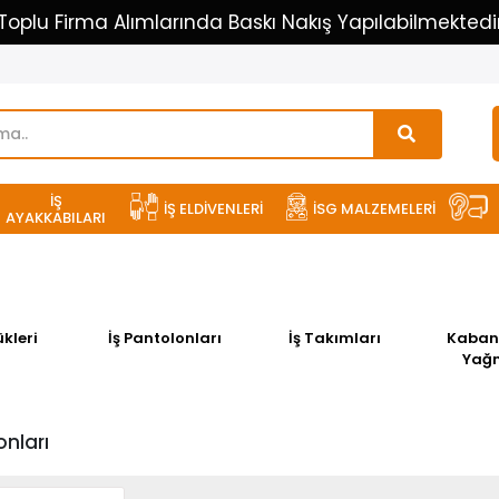
İŞ
İŞ ELDİVENLERİ
İSG MALZEMELERİ
AYAKKABILARI
lonları
İş Takımları
Kaban-Parka-
Tshirt -
Yağmurluk
- 
onları