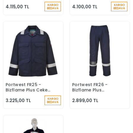
Hi-Vis Polo Yaka
Anti-Statik Tulum
KARGO
KARGO
4.115,00 TL
4.100,00 TL
Tişört Yanmaz Alev
350g
BEDAVA
BEDAVA
Almaz
Portwest FR25 -
Portwest FR26 -
Sepete Ekle
Sepete Ekle
Bizflame Plus Ceket
Bizflame Plus
Yanmaz Alev Almaz
Pantolon Yanmaz
KARGO
3.225,00 TL
2.899,00 TL
Alev Almaz
BEDAVA