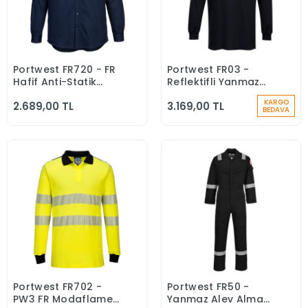
Portwest FR720 - FR
Portwest FR03 -
Sepete Ekle
Sepete Ekle
Hafif Anti-Statik
Reflektifli Yanmaz
Gömlek Yanmaz
Alev Almaz
KARGO
2.689,00 TL
3.169,00 TL
Alev Almaz
Modaflame Anti-
BEDAVA
statik Uzun Kollu
Polo Yaka Tişört
Portwest FR702 -
Portwest FR50 -
Sepete Ekle
Sepete Ekle
PW3 FR Modaflame
Yanmaz Alev Almaz