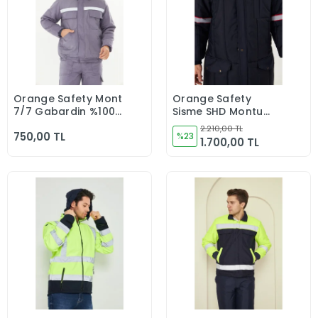
Orange Safety Mont
Orange Safety
Sepete Ekle
Sepete Ekle
7/7 Gabardin %100
Şişme SHD Montu
Pamuk Reflektörlü
Reflektörlü Lacivert
2.210,00 TL
750,00 TL
Kapitoneli Kışlık Gri
%23
1.700,00 TL