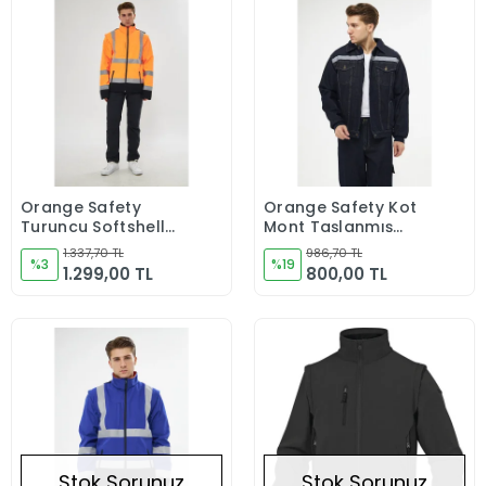
Orange Safety
Orange Safety Kot
Sepete Ekle
Sepete Ekle
Turuncu Softshell
Mont Taşlanmış
Mont Reflektörlü
%100 Pamuk
1.337,70 TL
986,70 TL
%3
Kapitoneli
%19
1.299,00 TL
800,00 TL
Reflektörlü
Stok Sorunuz
Stok Sorunuz