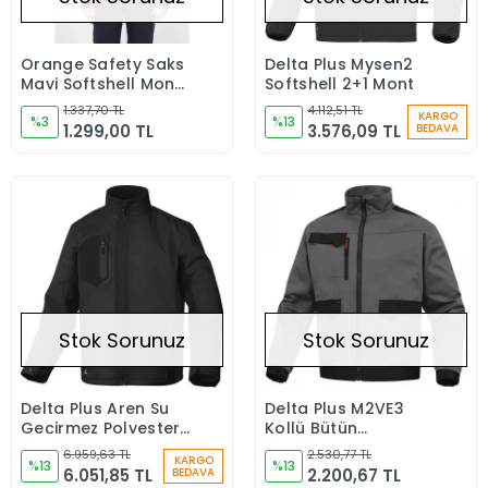
Orange Safety Saks
Delta Plus Mysen2
Stokta Yok
Stokta Yok
Mavi Softshell Mont
Softshell 2+1 Mont
Kolları Çıkmalı
1.337,70 TL
4.112,51 TL
KARGO
Reflektörlü
%3
%13
1.299,00 TL
3.576,09 TL
BEDAVA
Stok Sorunuz
Stok Sorunuz
Delta Plus Aren Su
Delta Plus M2VE3
Stokta Yok
Stokta Yok
Geçirmez Polyester
Kollü Bütün
Işçi Montu
Polyester Ceket
6.959,63 TL
2.530,77 TL
KARGO
%13
%13
6.051,85 TL
2.200,67 TL
BEDAVA