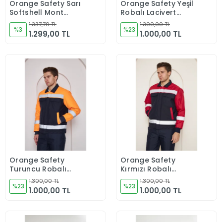
Orange Safety Sarı
Orange Safety Yeşil
Sepete Ekle
Sepete Ekle
Softshell Mont
Robalı Lacivert
Reflektörlü Kolları
Soğuk Hava Montu
1.337,70 TL
1.300,00 TL
Çıkmalı
%3
Su Ve Rüzgar İticili
%23
1.299,00 TL
1.000,00 TL
Orange Safety
Orange Safety
Sepete Ekle
Sepete Ekle
Turuncu Robalı
Kırmızı Robalı
Lacivert Soğuk Hava
Lacivert Soğuk Hava
1.300,00 TL
1.300,00 TL
Montu Su Ve Rüzgar
%23
Montu Su Ve Rüzgar
%23
1.000,00 TL
1.000,00 TL
İticili
İticili