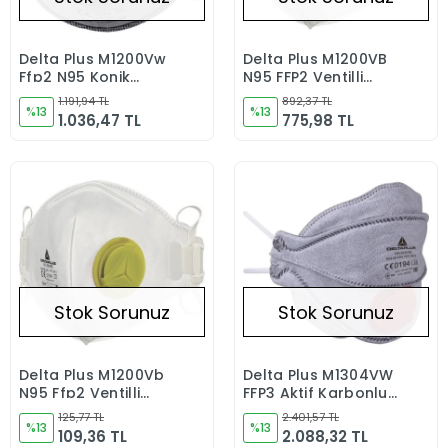
Delta Plus M1200Vw
Delta Plus M1200VB
Stokta Yok
Stokta Yok
Ffp2 N95 Konik
N95 FFP2 Ventilli
Ventilli Toz Maskesi
Koruyucu Toz ve Sis
1.191,94 TL
892,37 TL
10&#39;lu
%13
Maskesi 10 Adet
%13
1.036,47 TL
775,98 TL
Stok Sorunuz
Stok Sorunuz
Delta Plus M1200Vb
Delta Plus M1304VW
Stokta Yok
Stokta Yok
N95 Ffp2 Ventilli
FFP3 Aktif Karbonlu
Koruyucu Toz
Kalıplı Ventilli Toz
125,77 TL
2.401,57 TL
Maskesi 1&#39;li
%13
Maskesi 10&#39;lu
%13
109,36 TL
2.088,32 TL