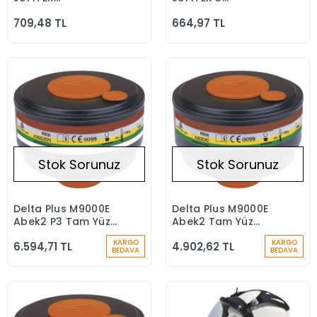
TERMOPLASTİK YARIM
MATERYALLİ YARIM
709,48 TL
664,97 TL
MASKE
MASKE TEK KARTUŞLA
KULLANIMLI
Stok Sorunuz
Stok Sorunuz
Delta Plus M9000E
Delta Plus M9000E
Stokta Yok
Stokta Yok
Abek2 P3 Tam Yüz
Abek2 Tam Yüz
Maske Filtresi 1 Adet
Maske Filtresi (4
KARGO
KARGO
6.594,71 TL
4.902,62 TL
Adet)
BEDAVA
BEDAVA