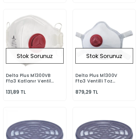
Stok Sorunuz
Stok Sorunuz
Delta Plus M1300VB
Delta Plus M1300V
Stokta Yok
Stokta Yok
Ffp3 Katlanır Ventilli
Ffp3 Ventilli Toz
Toz Maskesi 1&#39;li
Maskesi 5&#39;li
131,89 TL
879,29 TL