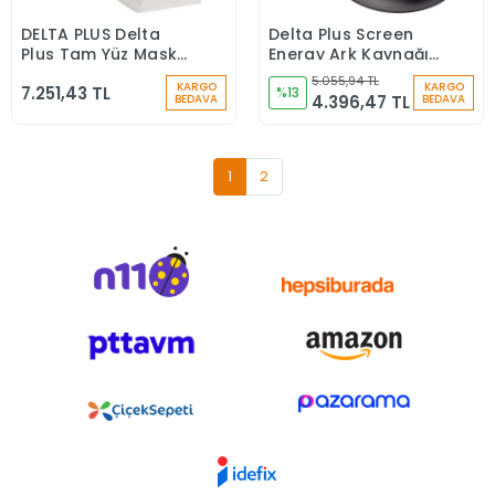
DELTA PLUS Delta
Delta Plus Screen
Stokta Yok
Stokta Yok
Plus Tam Yüz Maske
Energy Ark Kaynağı
M9200 GALAXY
Kaskı
5.055,94 TL
KARGO
KARGO
7.251,43 TL
ROTOR
%13
4.396,47 TL
BEDAVA
BEDAVA
1
2