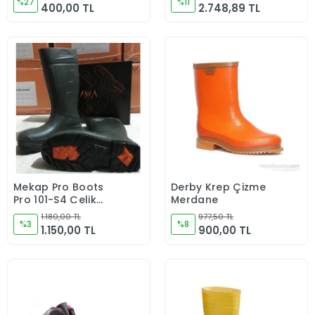
%27
Çizmesi SİYAH
%11
400,00 TL
2.748,89 TL
Mekap Pro Boots
Derby Krep Çizme
Sepete Ekle
Sepete Ekle
Pro 101-S4 Çelik
Merdane
Burunlu İş Güvenlik
1.180,00 TL
977,50 TL
Çizmesi
%3
%8
1.150,00 TL
900,00 TL