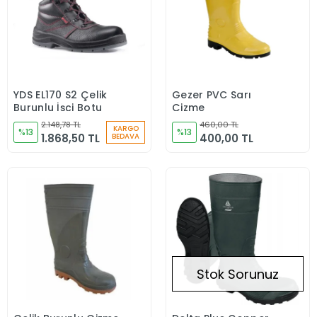
YDS EL170 S2 Çelik
Gezer PVC Sarı
Sepete Ekle
Sepete Ekle
Burunlu İşçi Botu
Çizme
2.148,78 TL
460,00 TL
KARGO
%13
%13
1.868,50 TL
400,00 TL
BEDAVA
Stok Sorunuz