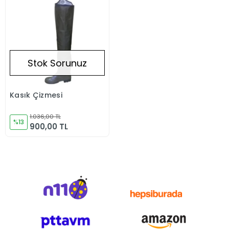
Stok Sorunuz
Kasık Çizmesi
Stokta Yok
1.036,00 TL
%13
900,00 TL