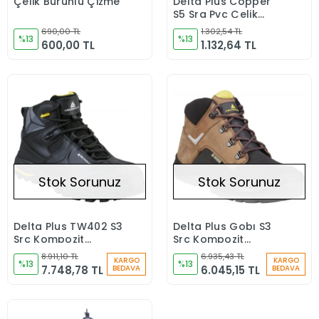
Çelik Burunlu Çizme
Delta Plus Copper
Sepete Ekle
Stokta Yok
S5 Sra Pvc Çelik
Burunlu ve Tabanlı
690,00 TL
1.302,54 TL
%13
İş Çizmesi
%13
600,00 TL
1.132,64 TL
Stok Sorunuz
Stok Sorunuz
Delta Plus TW402 S3
Delta Plus Gobı S3
Stokta Yok
Stokta Yok
Src Kompozit
Src Kompozit
Burunlu ve Tabanlı
Burunlu Iş
8.911,10 TL
6.935,43 TL
KARGO
KARGO
Iş Botu
%13
Ayakkabısı
%13
7.748,78 TL
6.045,15 TL
BEDAVA
BEDAVA