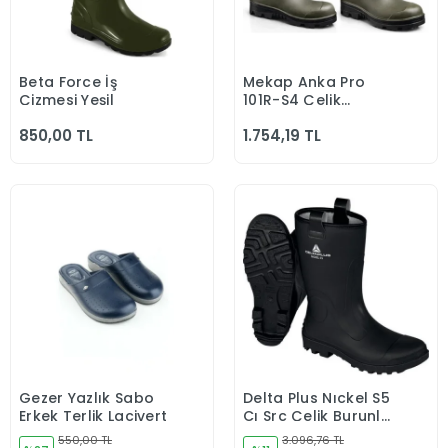
Beta Force İş
Mekap Anka Pro
Sepete Ekle
Sepete Ekle
Çizmesi Yeşil
101R-S4 Çelik
Burunlu İçi Yünlü İş
850,00 TL
1.754,19 TL
Güvenlik Çizmesi
Gezer Yazlık Sabo
Delta Plus Nıckel S5
Sepete Ekle
Sepete Ekle
Erkek Terlik Lacivert
Cı Src Çelik Burunlu
ve Tabanlı Iş
550,00 TL
3.096,76 TL