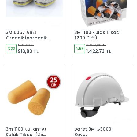
3M 6057 ABE1
3M 1100 Kulak Tıkacı
Sepete Ekle
Sepete Ekle
Organik,İnorganik,Asit
(200 Çift)
Gaz ve Buhar Filtresi
1.178,46 TL
3.466,06 TL
%22
%59
913,83 TL
1.422,73 TL
3m 1100 Kullan-At
Baret 3M G3000
Sepete Ekle
Sepete Ekle
Kulak Tıkacı (25
Beyaz