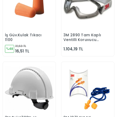
İş Güv.Kulak Tıkacı
3M 2890 Tam Kaplı
Sepete Ekle
Sepete Ekle
1100
Ventilli Koruyucu
Gözlük
31,63 TL
1.104,19 TL
%48
16,51 TL