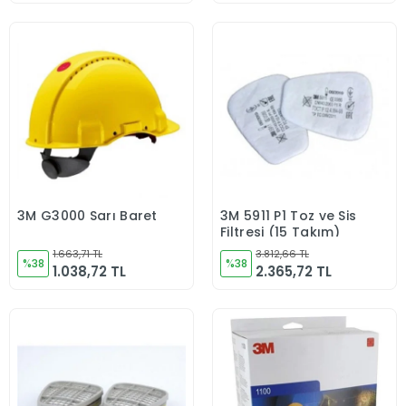
3M G3000 Sarı Baret
3M 5911 P1 Toz ve Sis
Sepete Ekle
Sepete Ekle
Filtresi (15 Takım)
1.663,71 TL
3.812,66 TL
%38
%38
1.038,72 TL
2.365,72 TL