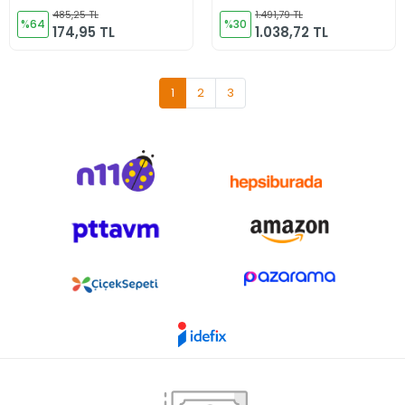
Çift)
485,25 TL
1.491,79 TL
%64
%30
174,95 TL
1.038,72 TL
1
2
3