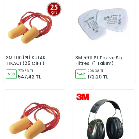
3M 1110 İPLİ KULAK
3M 5911 P1 Toz ve Sis
Sepete Ekle
Sepete Ekle
TIKACI (25 ÇİFT)
Filtresi (1 Takım)
779,86 TL
298,08 TL
%30
%42
547,42 TL
172,20 TL