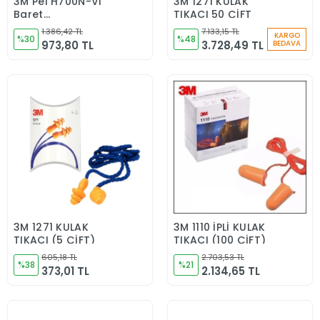
3M Pel H700N-Vı
3M 1271 KULAK
Sepete Ekle
Sepete Ekle
Baret
TIKACI 50 ÇİFT
Havalandırmalı
1.386,42 TL
7.133,15 TL
KARGO
Vidalı Uv&#39;Li
%30
%48
973,80 TL
3.728,49 TL
BEDAVA
Beyaz
3M 1271 KULAK
3M 1110 İPLİ KULAK
Sepete Ekle
Sepete Ekle
TIKACI (5 ÇİFT)
TIKACI (100 ÇİFT)
605,18 TL
2.703,53 TL
%38
%21
373,01 TL
2.134,65 TL