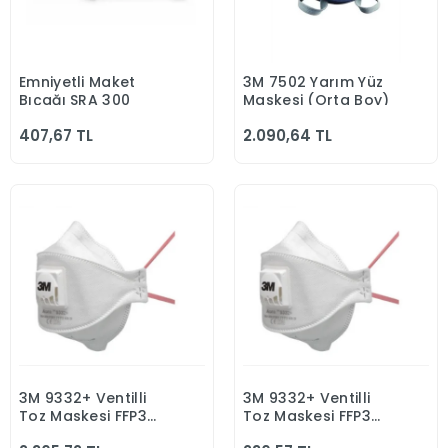
Emniyetli Maket
3M 7502 Yarım Yüz
Sepete Ekle
Sepete Ekle
Bıçağı SRA 300
Maskesi (Orta Boy)
407,67 TL
2.090,64 TL
3M 9332+ Ventilli
3M 9332+ Ventilli
Sepete Ekle
Sepete Ekle
Toz Maskesi FFP3
Toz Maskesi FFP3
Aura 10'lu
Aura