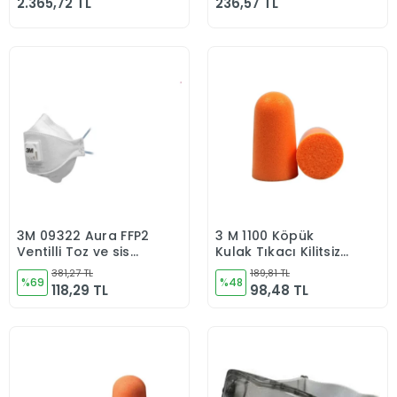
2.365,72 TL
236,57 TL
3M 09322 Aura FFP2
3 M 1100 Köpük
Sepete Ekle
Sepete Ekle
Ventilli Toz ve sis
Kulak Tıkacı Kilitsiz
Maskesi
Kulaklıklar 29 Db 10
381,27 TL
189,81 TL
%69
çift
%48
118,29 TL
98,48 TL