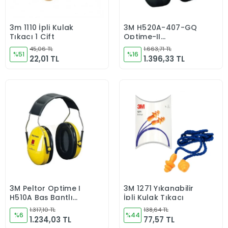
3m 1110 İpli Kulak
3M H520A-407-GQ
Sepete Ekle
Sepete Ekle
Tıkacı 1 Çift
Optime-II
BaşbantlıKulaklik
45,06 TL
1.663,71 TL
%51
%16
22,01 TL
1.396,33 TL
3M Peltor Optime I
3M 1271 Yıkanabilir
Sepete Ekle
Sepete Ekle
H510A Baş Bantlı
İpli Kulak Tıkacı
Kulaklık
1.317,10 TL
138,64 TL
%6
%44
1.234,03 TL
77,57 TL