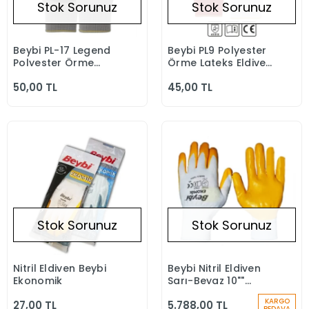
Stok Sorunuz
Stok Sorunuz
Beybi PL-17 Legend
Beybi PL9 Polyester
Stokta Yok
Stokta Yok
Polyester Örme
Örme Lateks Eldiven
Lateks Eldiven
Beyaz/ Kırmızı
50,00 TL
45,00 TL
Stok Sorunuz
Stok Sorunuz
Nitril Eldiven Beybi
Beybi Nitril Eldiven
Stokta Yok
Stokta Yok
Ekonomik
Sarı-Beyaz 10""
Ekonomik / 288 Çift
KARGO
27,00 TL
5.788,00 TL
BEDAVA