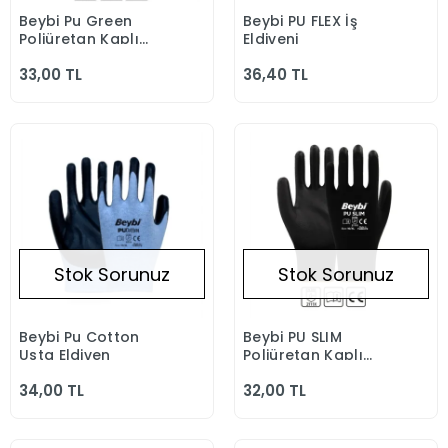
Beybi Pu Green
Beybi PU FLEX İş
Stokta Yok
Stokta Yok
Poliüretan Kaplı
Eldiveni
Polyester Örme
33,00 TL
36,40 TL
Eldiven
Stok Sorunuz
Stok Sorunuz
Beybi Pu Cotton
Beybi PU SLIM
Stokta Yok
Stokta Yok
Usta Eldiven
Poliüretan Kaplı
Polyester Örme
34,00 TL
32,00 TL
Eldiven