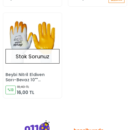
Stok Sorunuz
Beybi Nitril Eldiven
Stokta Yok
Sarı-Beyaz 10""
Ekonomik
18,40 TL
%13
16,00 TL