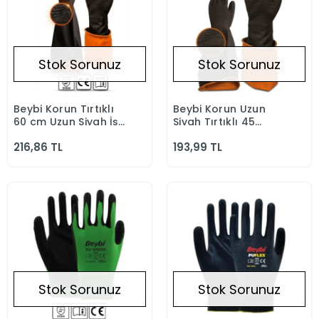
Stok Sorunuz
Stok Sorunuz
Beybi Korun Tırtıklı
Beybi Korun Uzun
Stokta Yok
Stokta Yok
60 cm Uzun Siyah İş
Siyah Tırtıklı 45
Eldiveni
Lateks Crinkle
216,86 TL
193,99 TL
Eldiven
Stok Sorunuz
Stok Sorunuz