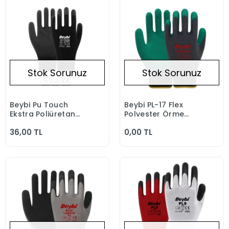
Stok Sorunuz
Stok Sorunuz
Beybi Pu Touch
Beybi PL-17 Flex
Stokta Yok
Stokta Yok
Ekstra Poliüretan
Polyester Örme
Kaplı Polyester
Lateks Kaplı Camcı
36,00 TL
0,00 TL
Örme Eldiven
İş Eldiveni