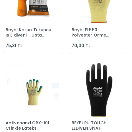
Beybi Korun Turuncu
Beybi PL550
Sepete Ekle
Sepete Ekle
İş Eldiveni - Usta
Polyester Örme
Eldiven
Lateks Yeşil Iş
75,31 TL
70,00 TL
Eldiveni
Activehand CRX-101
BEYBİ PU TOUCH
Sepete Ekle
Sepete Ekle
Crinkle Lateks
ELDİVEN SİYAH