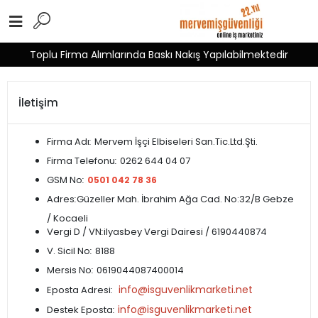
Toplu Firma Alımlarında Baskı Nakış Yapılabilmektedir
İletişim
Firma Adı
:
Mervem İşçi Elbiseleri San.Tic.Ltd.Şti.
Firma Telefonu
:
0262 644 04 07
GSM No
:
0501 042 78 36
Adres
:
Güzeller Mah. İbrahim Ağa Cad. No:32/B Gebze
/ Kocaeli
Vergi D / VN
:
ilyasbey Vergi Dairesi / 6190440874
V. Sicil No
:
8188
Mersis No
:
0619044087400014
info@isguvenlikmarketi.net
Eposta Adresi
:
info@isguvenlikmarketi.net
Destek Eposta
: