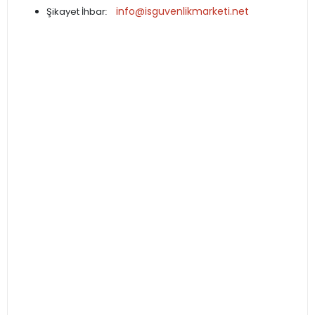
info@isguvenlikmarketi.net
Şikayet İhbar
: