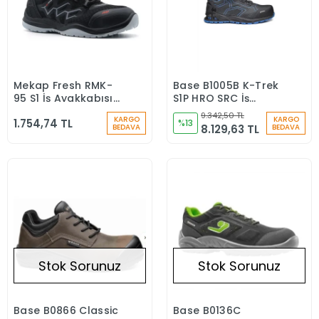
Mekap Fresh RMK-
Base B1005B K-Trek
Sepete Ekle
Sepete Ekle
95 S1 İş Ayakkabısı
S1P HRO SRC İş
Aluminyum Burunlu
Güvenliği Ayakkabısı
9.342,50 TL
KARGO
KARGO
1.754,74 TL
%13
8.129,63 TL
BEDAVA
BEDAVA
Stok Sorunuz
Stok Sorunuz
Base B0866 Classic
Base B0136C
Stokta Yok
Stokta Yok