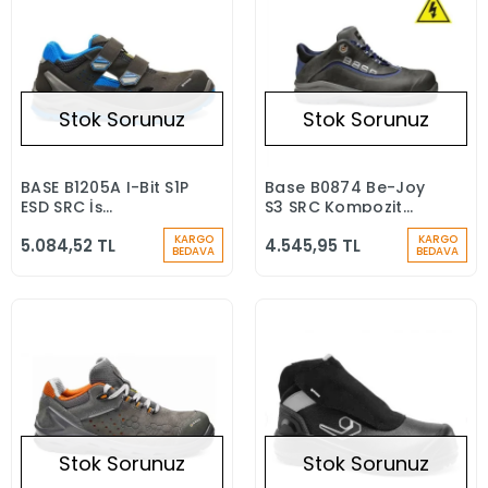
Stok Sorunuz
Stok Sorunuz
BASE B1205A I-Bit S1P
Base B0874 Be-Joy
Stokta Yok
Stokta Yok
ESD SRC İş
S3 SRC Kompozit
Ayakkabısı
Burun Elektrikçi İş
KARGO
KARGO
5.084,52 TL
4.545,95 TL
Ayakkabısı
BEDAVA
BEDAVA
Stok Sorunuz
Stok Sorunuz