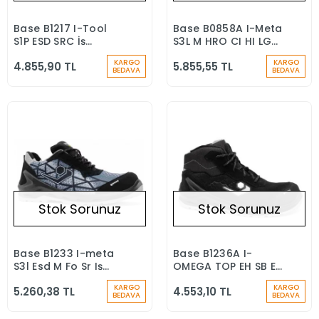
Base B1217 I-Tool
Base B0858A I-Meta
Stokta Yok
Stokta Yok
S1P ESD SRC İş
S3L M HRO CI HI LG
Güvenliği Ayakkabısı
SC FO SR Kompozit
KARGO
KARGO
4.855,90 TL
5.855,55 TL
Metatarsal Koruma
BEDAVA
BEDAVA
İş Botu
Stok Sorunuz
Stok Sorunuz
Base B1233 I-meta
Base B1236A I-
Stokta Yok
Stokta Yok
S3l Esd M Fo Sr Iş
OMEGA TOP EH SB E
Ayakkabısı
WPA PC CI FO SR
KARGO
KARGO
5.260,38 TL
4.553,10 TL
Elektrikçi Botu
BEDAVA
BEDAVA