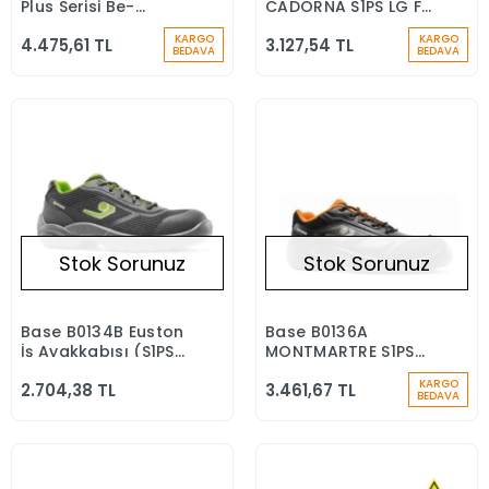
Plus Serisi Be-
CADORNA S1PS LG FO
Browny S3 CI SRC
SR İş Ayakkabısı
KARGO
KARGO
4.475,61 TL
3.127,54 TL
Kompozit Burun İş
BEDAVA
BEDAVA
Ayakkabısı
Stok Sorunuz
Stok Sorunuz
Base B0134B Euston
Base B0136A
Stokta Yok
Stokta Yok
İş Ayakkabısı (S1PS
MONTMARTRE S1PS
LG SC FO SR)
LG FO SR İş
KARGO
2.704,38 TL
3.461,67 TL
Ayakkabısı
BEDAVA