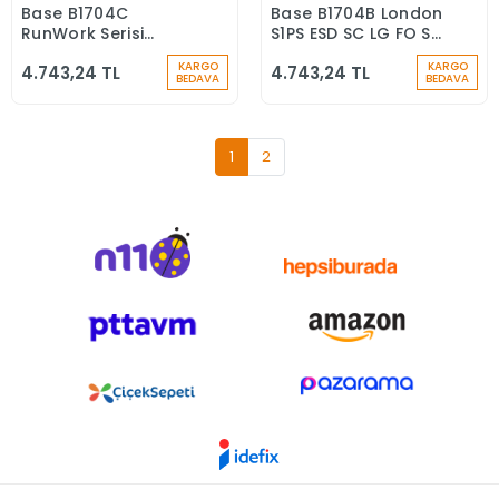
Base B1704C
Base B1704B London
Stokta Yok
Stokta Yok
RunWork Serisi
S1PS ESD SC LG FO SR
Sydney S1PS ESD SC
İş Ayakkabısı
KARGO
KARGO
4.743,24 TL
4.743,24 TL
LG FO SR Kompozit
BEDAVA
BEDAVA
Burun İş Ayakkabısı
1
2