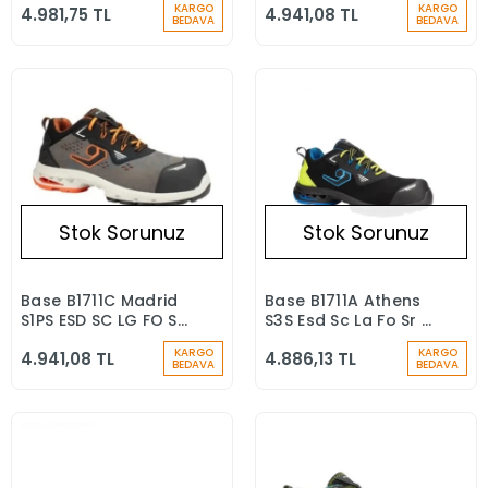
KARGO
KARGO
4.981,75 TL
4.941,08 TL
Burun İş Ayakkabısı
Ayakkabısı
BEDAVA
BEDAVA
Stok Sorunuz
Stok Sorunuz
Base B1711C Madrid
Base B1711A Athens
Stokta Yok
Stokta Yok
S1PS ESD SC LG FO SR
S3S Esd Sc Lg Fo Sr Iş
İş Ayakkabısı
Ayakkabısı
KARGO
KARGO
4.941,08 TL
4.886,13 TL
BEDAVA
BEDAVA