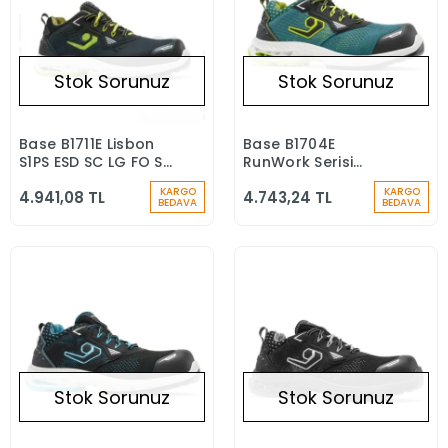
Stok Sorunuz
Stok Sorunuz
Base B1711E Lisbon
Base B1704E
Stokta Yok
Stokta Yok
S1PS ESD SC LG FO SR
RunWork Serisi
İş Ayakkabısı
Roma S1PS ESD SC LG
KARGO
KARGO
4.941,08 TL
4.743,24 TL
FO SR Kompozit
BEDAVA
BEDAVA
Burun İş Ayakkabısı
Stok Sorunuz
Stok Sorunuz