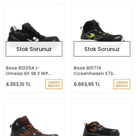
Stok Sorunuz
Stok Sorunuz
Base B1235A I-
Base B01714
Stokta Yok
Stokta Yok
Omega EH SB E WPA
Copenhagen S7S
PC CI FO SR 18kV
ESD LG SC FO SR Su
KARGO
KARGO
4.553,10 TL
6.663,95 TL
Elektrikçi İş
Geçirmez İş Botu
BEDAVA
BEDAVA
Ayakkabısı