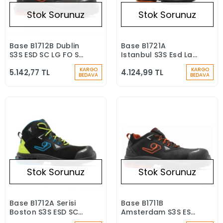
Stok Sorunuz
Stok Sorunuz
Base B1712B Dublin
Base B1721A
Stokta Yok
Stokta Yok
S3S ESD SC LG FO SR
Istanbul S3S Esd Lg
İş Botu
Sc Fo Sr İş
KARGO
KARGO
5.142,77 TL
4.124,99 TL
Ayakkabısı
BEDAVA
BEDAVA
Stok Sorunuz
Stok Sorunuz
Base B1712A Serisi
Base B1711B
Stokta Yok
Stokta Yok
Boston S3S ESD SC
Amsterdam S3S ESD
LG FO FR Kompozit
LG FO SR İş