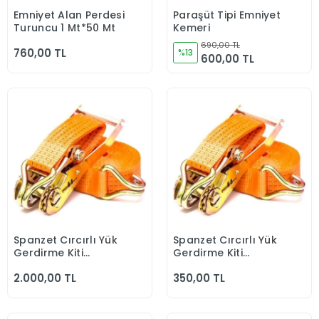
Emniyet Alan Perdesi
Paraşüt Tipi Emniyet
Sepete Ekle
Sepete Ekle
Turuncu 1 Mt*50 Mt
Kemeri
690,00 TL
760,00 TL
%13
600,00 TL
Spanzet Cırcırlı Yük
Spanzet Cırcırlı Yük
Sepete Ekle
Sepete Ekle
Gerdirme Kiti
Gerdirme Kiti
090402 6Lı Paket
090402
2.000,00 TL
350,00 TL