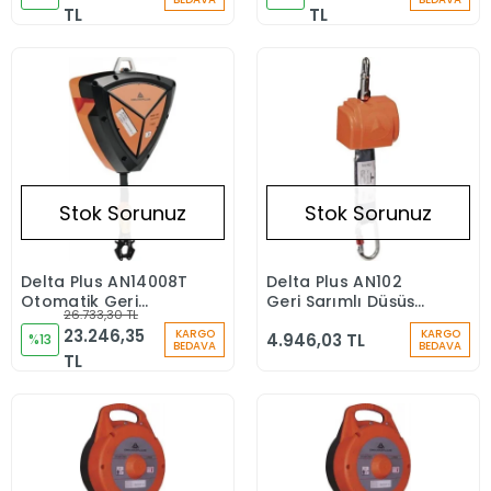
TL
TL
Stok Sorunuz
Stok Sorunuz
Delta Plus AN14008T
Delta Plus AN102
Stokta Yok
Stokta Yok
Otomatik Geri
Geri Sarımlı Düşüş
26.733,30 TL
Sarımlı Düşüş
Durdurucu
23.246,35
KARGO
KARGO
4.946,03 TL
Durdurucu
%13
BEDAVA
BEDAVA
TL