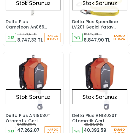
Stok Sorunuz
Stok Sorunuz
Delta Plus
Delta Plus Speedlıne
Stokta Yok
Stokta Yok
Cameleon An066
LV201 Geçici Yatay
Kayan Halat Tutucu
Yaşam Hattı Halatı
10.059,43 TL
10.175,08 TL
KARGO
KARGO
%13
%13
8.747,33 TL
8.847,90 TL
BEDAVA
BEDAVA
Stok Sorunuz
Stok Sorunuz
Delta Plus AN18030T
Delta Plus AN18020T
Stokta Yok
Stokta Yok
Otomatik Geri
Otomatik Geri
54.351,39 TL
46.451,47 TL
Sarımlı Düşüş
Sarımlı Düşüş
47.262,07
40.392,59
KARGO
KARGO
Durdurucu
%13
Durdurucu
%13
BEDAVA
BEDAVA