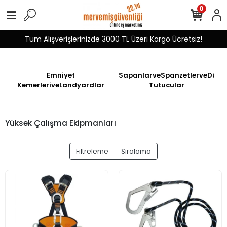
0
Tüm Alışverişlerinizde 3000 TL Üzeri Kargo Ücretsiz!
Emniyet
SapanlarveSpanzetlerveDüşü
KemerleriveLandyardlar
Tutucular
Yüksek Çalışma Ekipmanları
Filtreleme
Sıralama