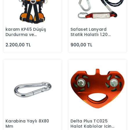
karam KP45 Düşüş
Safaset Lanyard
Sepete Ekle
Sepete Ekle
Durdurma ve
Statik Halatlı 1,20
Konumlandırma Bel
cm
2.200,00 TL
900,00 TL
Bacak Destekli
Emniyet Kemeri
Karabina Yaylı 8X80
Delta Plus TC025
Sepete Ekle
Sepete Ekle
Mm
Halat Kablolar Için