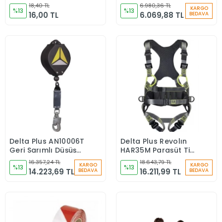
Çift Kansak Makara
18,40 TL
6.980,36 TL
KARGO
%13
%13
16,00 TL
6.069,88 TL
BEDAVA
Delta Plus AN10006T
Delta Plus Revolın
Sepete Ekle
Sepete Ekle
Geri Sarımlı Düşüş
HAR35M Paraşüt Tipi
Durdurucu
Emniyet Kemeri GRİ-
16.357,24 TL
18.643,79 TL
KARGO
KARGO
%13
SARI
%13
14.223,69 TL
16.211,99 TL
BEDAVA
BEDAVA