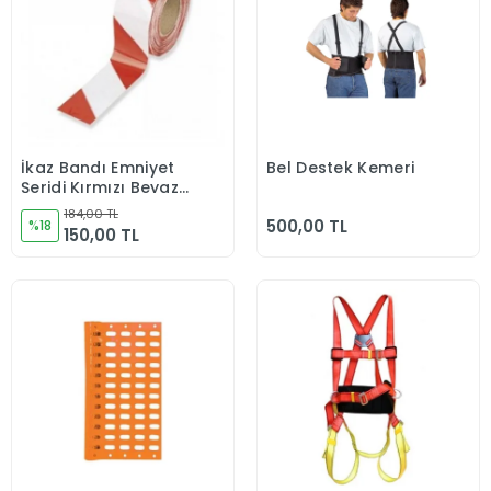
İkaz Bandı Emniyet
Bel Destek Kemeri
Sepete Ekle
Sepete Ekle
Şeridi Kırmızı Beyaz
200 metre
184,00 TL
500,00 TL
%18
150,00 TL