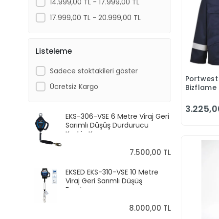
14.999,00 TL - 17.999,00 TL
17.999,00 TL - 20.999,00 TL
Listeleme
Sadece stoktakileri göster
Portwest
Ücretsiz Kargo
Bizflame
Yanmaz A
3.225,0
EKS-306-VSE 6 Metre Viraj Geri
Sarımlı Düşüş Durdurucu
Keskin Kenar
7.500,00 TL
EKSED EKS-310-VSE 10 Metre
Viraj Geri Sarımlı Düşüş
Durdurucu
8.000,00 TL