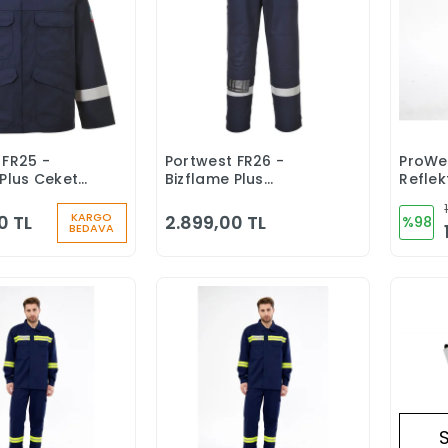
 FR25 -
Portwest FR26 -
ProWe
Sepete Ekle
Sepete Ekle
 Plus Ceket
Bizflame Plus
Reflek
lev Almaz
Pantolon Yanmaz
Kayna
Alev Almaz
Sıçram
KARGO
0 TL
2.899,00 TL
%98
BEDAVA
Koruy