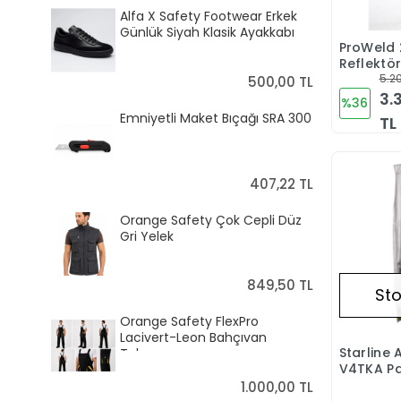
Alfa X Safety Footwear Erkek
Günlük Siyah Klasik Ayakkabı
ProWeld 
Reflektör
Kaynak
5.20
500,00 TL
Sıçramal
3.
%36
Koruyuc
Emniyetli Maket Bıçağı SRA 300
TL
407,22 TL
Orange Safety Çok Cepli Düz
Gri Yelek
849,50 TL
Sto
Orange Safety FlexPro
Lacivert-Leon Bahçıvan
Starline 
Tulumu
V4TKA P
1.000,00 TL