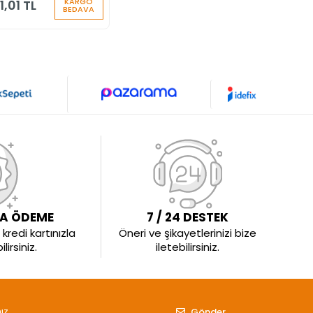
KARGO
1,01 TL
BEDAVA
LA ÖDEME
7 / 24 DESTEK
kredi kartınızla
Öneri ve şikayetlerinizi bize
irsiniz.
iletebilirsiniz.
Gönder