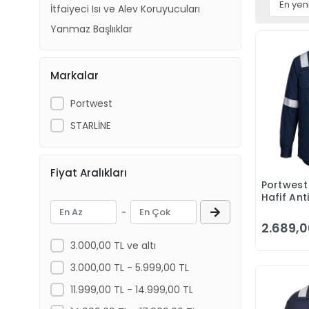
İtfaiyeci Isı ve Alev Koruyucuları
Yanmaz Başlııklar
Markalar
Portwest
STARLİNE
Fiyat Aralıkları
Portwest
Hafif Ant
Gömlek 
-
Almaz
2.689,0
3.000,00 TL ve altı
3.000,00 TL - 5.999,00 TL
11.999,00 TL - 14.999,00 TL