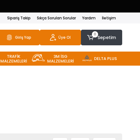
Sipariş Takip
Sıkça Sorulan Sorular
Yardım
İletişim
0
Sepetim
Giriş Yap
Üye Ol
TRAFİK
3M İSG
DELTA PLUS
MALZEMELERİ
MALZEMELERİ