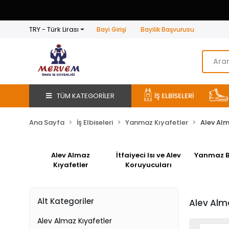
TRY - Türk Lirası
Bayi Girişi
Bayilik Başvurusu
TÜM KATEGORİLER
İŞ ELBİSELERİ
Ana Sayfa
İş Elbiseleri
Yanmaz Kıyafetler
Alev Alm
Alev Almaz
İtfaiyeci Isı ve Alev
Yanmaz Ba
Kıyafetler
Koruyucuları
Alt Kategoriler
Alev Alma
Alev Almaz Kıyafetler