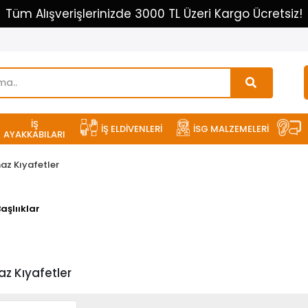
Tüm Alışverişlerinizde 3000 TL Üzeri Kargo Ücretsiz!
İŞ
İŞ ELDİVENLERİ
İSG MALZEMELERİ
AYAKKABILARI
az Kıyafetler
şlııklar
z Kıyafetler