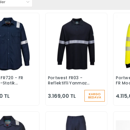
 FR720 - FR
Portwest FR03 -
Portw
Sepete Ekle
Sepete Ekle
i-Statik
Reflektifli Yanmaz
FR Mo
Yanmaz Alev
Alev Almaz
Polo Y
Modaflame Anti-
Yanma
KARGO
0 TL
3.169,00 TL
4.115
BEDAVA
statik Uzun Kollu Polo
Yaka Tişört