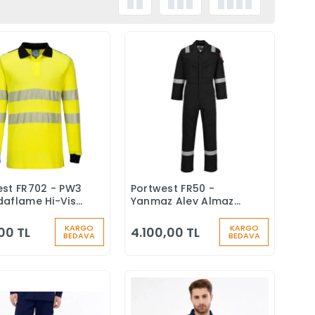
est FR702 - PW3
Portwest FR50 -
Sepete Ekle
Sepete Ekle
daflame Hi-Vis
Yanmaz Alev Almaz
aka Tişört
Anti-Statik Tulum
z Alev Almaz
350g
KARGO
KARGO
,00 TL
4.100,00 TL
BEDAVA
BEDAVA