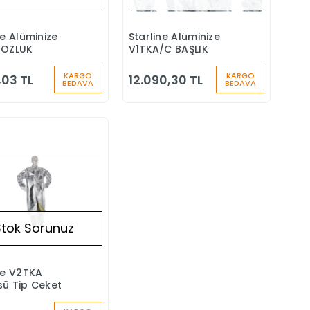
ne Alüminize
Starline Alüminize
Stokta Yok
Stokta Yok
TOZLUK
V1TKA/C BAŞLIK
KARGO
KARGO
,03 TL
12.090,30 TL
BEDAVA
BEDAVA
Stok Sorunuz
ne V2TKA
Stokta Yok
ü Tip Ceket