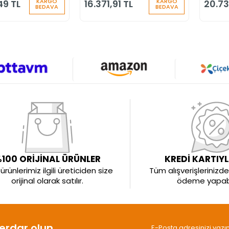
KARGO
KARGO
49 TL
16.371,91 TL
20.73
BEDAVA
BEDAVA
100 ORİJİNAL ÜRÜNLER
KREDİ KARTIY
rünlerimiz ilgili üreticiden size
Tüm alışverişlerinizde 
orijinal olarak satılır.
ödeme yapabil
rdar olun.