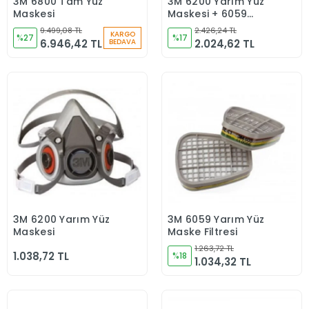
3M 6800 Tam Yüz
3M 6200 Yarım Yüz
Sepete Ekle
Sepete Ekle
Maskesi
Maskesi + 6059
FİLTRE TAKIM
9.499,08 TL
2.426,24 TL
KARGO
%27
%17
6.946,42 TL
2.024,62 TL
BEDAVA
3M 6200 Yarım Yüz
3M 6059 Yarım Yüz
Sepete Ekle
Sepete Ekle
Maskesi
Maske Filtresi
1.263,72 TL
1.038,72 TL
%18
1.034,32 TL