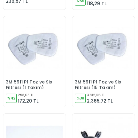
236,57 TL
%69
118,29 TL
3M 5911 P1 Toz ve Sis
3M 5911 P1 Toz ve Sis
Sepete Ekle
Sepete Ekle
Filtresi (1 Takım)
Filtresi (15 Takım)
298,08 TL
3.812,66 TL
%42
%38
172,20 TL
2.365,72 TL