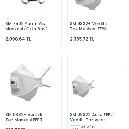
3M 7502 Yarım Yüz
3M 9332+ Ventilli
Sepete Ekle
Sepete Ekle
Maskesi (Orta Boy)
Toz Maskesi FFP3
Aura 10'lu
2.090,64 TL
2.365,72 TL
3M 9332+ Ventilli
3M 09322 Aura FFP2
Sepete Ekle
Sepete Ekle
Toz Maskesi FFP3
Ventilli Toz ve sis
Aura
Maskesi
381,27 TL