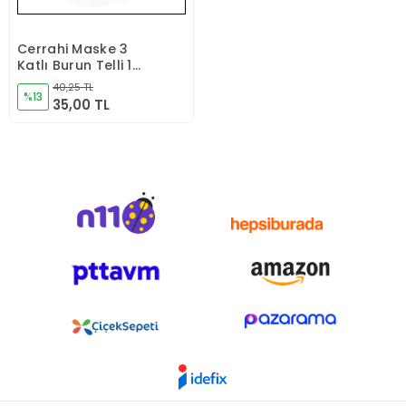
Cerrahi Maske 3
Stokta Yok
Katlı Burun Telli 1
ADET
40,25 TL
%13
35,00 TL