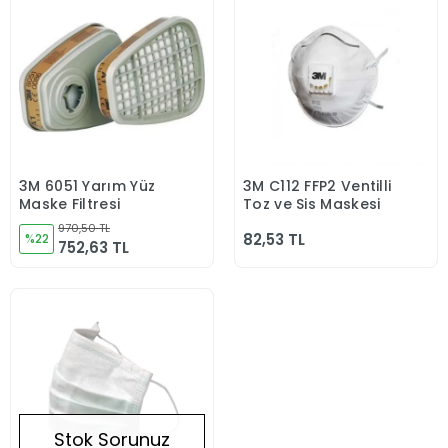
3M 6051 Yarım Yüz
3M C112 FFP2 Ventilli
Sepete Ekle
Stokta Yok
Maske Filtresi
Toz ve Sis Maskesi
970,50 TL
82,53 TL
%22
752,63 TL
Stok Sorunuz