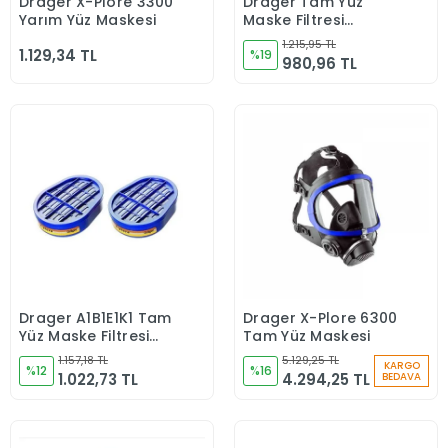
Drager X-Plore 3300
Drager Tam Yüz
Sepete Ekle
Sepete Ekle
Yarım Yüz Maskesi
Maske Filtresi
A2b2e2k1 6738802
1.215,95 TL
1.129,34 TL
%19
980,96 TL
Drager A1B1E1K1 Tam
Drager X-Plore 6300
Sepete Ekle
Sepete Ekle
Yüz Maske Filtresi
Tam Yüz Maskesi
6738816
1.157,18 TL
5.129,25 TL
KARGO
%12
%16
1.022,73 TL
4.294,25 TL
BEDAVA