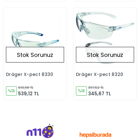
Stok Sorunuz
Stok Sorunuz
Dräger X-pect 8330
Dräger X-pect 8320
Stokta Yok
Stokta Yok
619,98 TL
397,52 TL
%13
%13
539,12 TL
345,67 TL