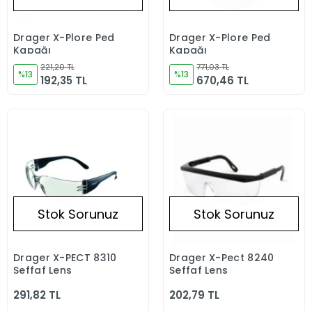
Drager X-Plore Ped
Drager X-Plore Ped
Stokta Yok
Stokta Yok
Kapağı
Kapağı
221,20 TL
771,03 TL
%13
%13
192,35 TL
670,46 TL
Stok Sorunuz
Stok Sorunuz
Drager X-PECT 8310
Drager X-Pect 8240
Stokta Yok
Stokta Yok
Şeffaf Lens
Şeffaf Lens
291,82 TL
202,79 TL