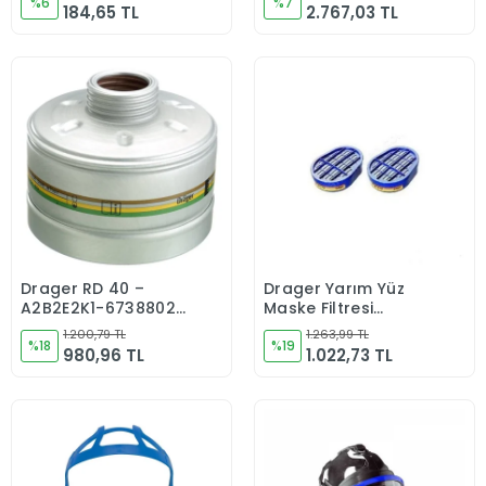
%6
6738801
%7
184,65 TL
2.767,03 TL
Drager RD 40 –
Drager Yarım Yüz
Sepete Ekle
Sepete Ekle
A2B2E2K1-6738802
Maske Filtresi
Filtre
A1b1e1k1 6738816
1.200,79 TL
1.263,99 TL
%18
%19
980,96 TL
1.022,73 TL