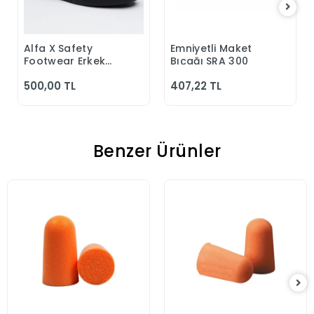
Alfa X Safety
Emniyetli Maket
Sepete Ekle
Sepete Ekle
Footwear Erkek
Bıçağı SRA 300
Günlük Siyah
500,00 TL
407,22 TL
Klasik Ayakkabı
Benzer Ürünler