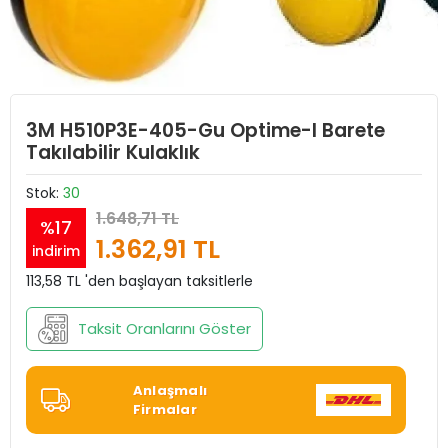
3M H510P3E-405-Gu Optime-I Barete
Takılabilir Kulaklık
Stok:
30
1.648,71 TL
%17
1.362,91 TL
indirim
113,58 TL 'den başlayan taksitlerle
Taksit Oranlarını Göster
Anlaşmalı
Firmalar