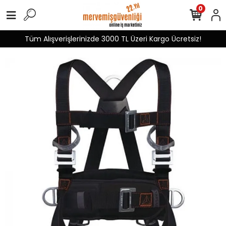
0
Üzeri Kargo Ücretsiz!
Mekap İş Ayakkabıları B