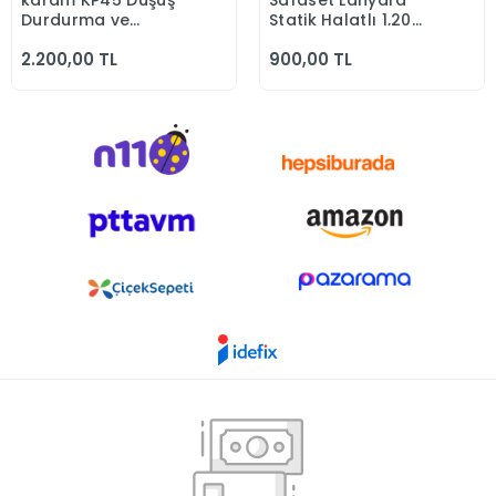
karam KP45 Düşüş
Safaset Lanyard
Sepete Ekle
Sepete Ekle
Durdurma ve
Statik Halatlı 1,20
Konumlandırma Bel
cm
2.200,00 TL
900,00 TL
Bacak Destekli
Emniyet Kemeri