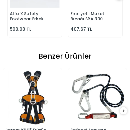
Alfa X Safety
Emniyetli Maket
Sepete Ekle
Sepete Ekle
Footwear Erkek
Bıçağı SRA 300
Günlük Siyah
500,00 TL
407,67 TL
Klasik Ayakkabı
Benzer Ürünler