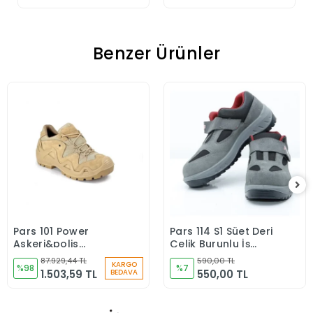
Benzer Ürünler
Pars 101 Power
Pars 114 S1 Süet Deri
Sepete Ekle
Sepete Ekle
Askeri&polis
Çelik Burunlu İş
Tactical Outdoor
Ayakkabısı
87.929,44 TL
590,00 TL
KARGO
Trekking Ayakkabı
%98
%7
1.503,59 TL
550,00 TL
BEDAVA