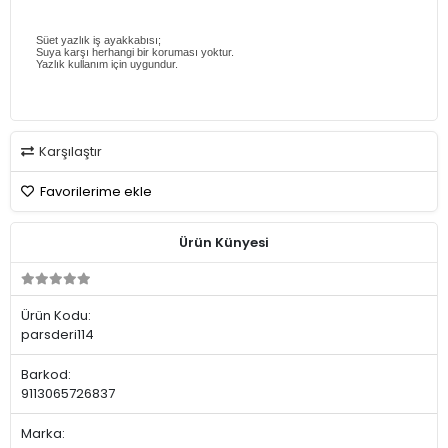
Süet yazlık iş ayakkabısı;
Suya karşı herhangi bir koruması yoktur.
Yazlık kullanım için uygundur.
Karşılaştır
Favorilerime ekle
Ürün Künyesi
Ürün Kodu:
parsderi114
Barkod:
9113065726837
Marka: