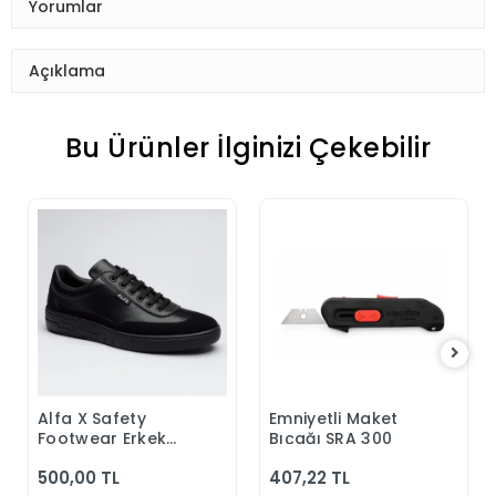
Yorumlar
Açıklama
Bu Ürünler İlginizi Çekebilir
Alfa X Safety
Emniyetli Maket
Sepete Ekle
Sepete Ekle
Footwear Erkek
Bıçağı SRA 300
Günlük Siyah
500,00 TL
407,22 TL
Klasik Ayakkabı