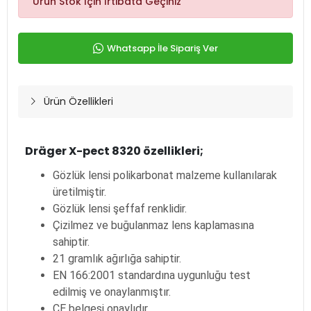
Ürün Stok İçin İrtibata Geçiniz
Whatsapp İle Sipariş Ver
Ürün Özellikleri
Dräger X-pect 8320 özellikleri;
Gözlük lensi polikarbonat malzeme kullanılarak
üretilmiştir.
Gözlük lensi şeffaf renklidir.
Çizilmez ve buğulanmaz lens kaplamasına
sahiptir.
21 gramlık ağırlığa sahiptir.
EN 166:2001 standardına uygunluğu test
edilmiş ve onaylanmıştır.
CE belgesi onaylıdır.