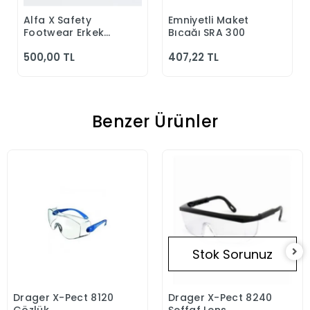
Alfa X Safety
Emniyetli Maket
Sepete Ekle
Sepete Ekle
Footwear Erkek
Bıçağı SRA 300
Günlük Siyah
500,00 TL
407,22 TL
Klasik Ayakkabı
Benzer Ürünler
Stok Sorunuz
Drager X-Pect 8120
Drager X-Pect 8240
Sepete Ekle
Stokta Yok