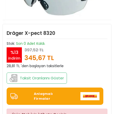
Dräger X-pect 8320
Stok:
Son 0 Adet Kaldı.
397,52 TL
%13
345,67 TL
indirim
28,81 TL 'den başlayan taksitlerle
Taksit Oranlarını Göster
Anlaşmalı
Firmalar