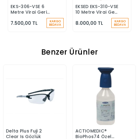
EKS-306-VSE 6
EKSED EKS-310-VSE
Sepete Ekle
Sepete Ekle
Metre Viraj Geri
10 Metre Viraj Geri
Sarımlı Düşüş
Sarımlı Düşüş
KARGO
KARGO
7.500,00 TL
8.000,00 TL
Durdurucu Keskin
Durdurucu
BEDAVA
BEDAVA
Kenar
Benzer Ürünler
Delta Plus Fuji 2
ACTIOMEDIC®
Sepete Ekle
Sepete Ekle
Clear Iş Gözlük
BioPhos74 Özel