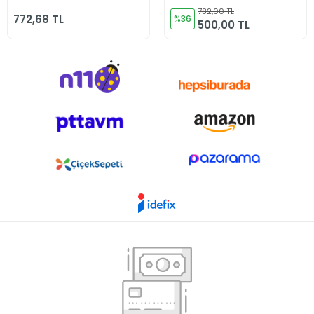
Kimyasal Göz
782,00 TL
772,68 TL
Solüsyonu 250 ml
%36
500,00 TL