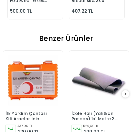
Footwear Erkek
Bıçağı SRA 300
Günlük Siyah
500,00 TL
407,22 TL
Klasik Ayakkabı
Benzer Ürünler
İlk Yardım Çantası
İzole Halı (Yalıtkan
Sepete Ekle
Sepete Ekle
Kiti Araçlar İçin
Paspas) 1x1 Metre 3
MM
437,00 TL
529,00 TL
%4
%24
420,00 TL
400,00 TL