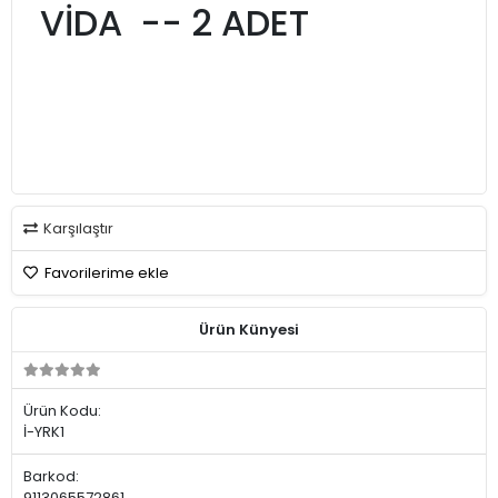
VİDA -- 2 ADET
Karşılaştır
Favorilerime ekle
Ürün Künyesi
Ürün Kodu:
İ-YRK1
Barkod:
9113065572861