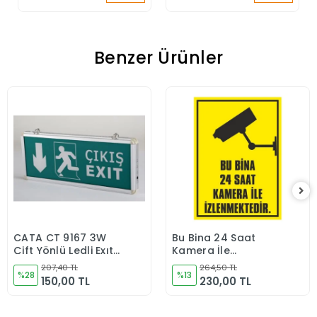
Kenar
Benzer Ürünler
CATA CT 9167 3W
Bu Bina 24 Saat
Sepete Ekle
Sepete Ekle
Çift Yönlü Ledli Exıt
Kamera İle
Çıkış Armatür 3
İzlenmektedir - İş
207,40 TL
264,50 TL
Saat Akülü CT-9167-
%28
Güvenliği Levhası (
%13
150,00 TL
230,00 TL
12970
50x70 cm PVC
MALZEME )