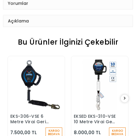
Yorumlar
Açıklama
Bu Ürünler İlginizi Çekebilir
EKS-306-VSE 6
EKSED EKS-310-VSE
Sepete Ekle
Sepete Ekle
Metre Viraj Geri
10 Metre Viraj Geri
Sarımlı Düşüş
Sarımlı Düşüş
KARGO
KARGO
7.500,00 TL
8.000,00 TL
Durdurucu Keskin
Durdurucu
BEDAVA
BEDAVA