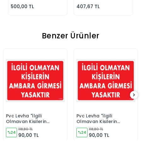
Günlük Siyah
500,00 TL
407,67 TL
Klasik Ayakkabı
Benzer Ürünler
Pvc Levha "İlgili
Pvc Levha "İlgili
Sepete Ekle
Sepete Ekle
Olmayan Kişilerin
Olmayan Kişilerin
Ambara Girmesi
Ambara Girmesi
118,80 TL
118,80 TL
Yasaktır" 25*35 cm
%24
Yasaktır" 25*35 cm
%24
90,00 TL
90,00 TL