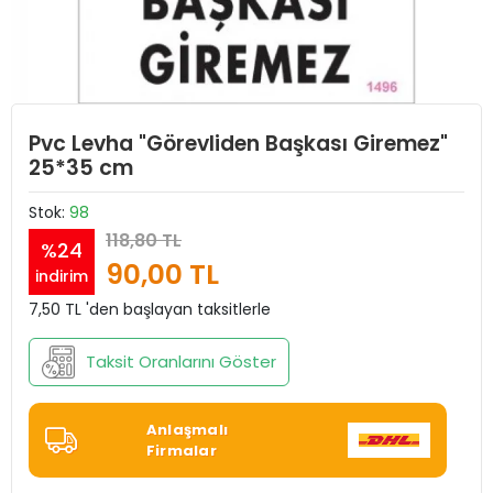
Pvc Levha "Görevliden Başkası Giremez"
25*35 cm
Stok:
98
118,80 TL
%24
90,00 TL
indirim
7,50 TL 'den başlayan taksitlerle
Taksit Oranlarını Göster
Anlaşmalı
Firmalar