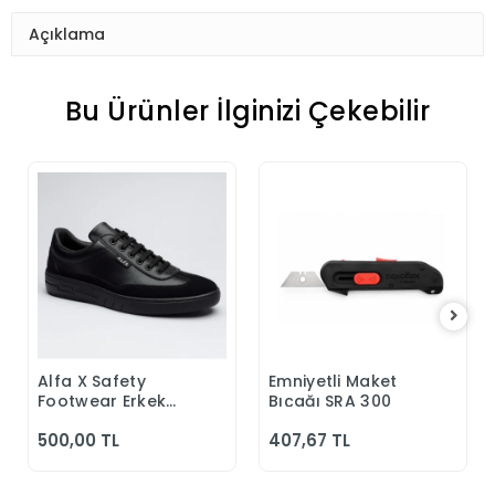
Açıklama
Bu Ürünler İlginizi Çekebilir
Alfa X Safety
Emniyetli Maket
Sepete Ekle
Sepete Ekle
Footwear Erkek
Bıçağı SRA 300
Günlük Siyah
500,00 TL
407,67 TL
Klasik Ayakkabı