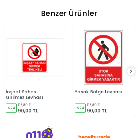
Benzer Ürünler
İnşaat Sahası
Yasak Bölge Levhası
Sepete Ekle
Sepete Ekle
Girilmez Levhası
118,80 TL
118,80 TL
%24
%24
90,00 TL
90,00 TL