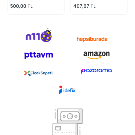
Günlük Siyah
500,00 TL
407,67 TL
Klasik Ayakkabı