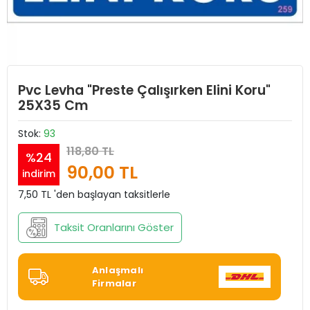
Pvc Levha "Preste Çalışırken Elini Koru"
25X35 Cm
Stok:
93
118,80 TL
%24
90,00 TL
indirim
7,50 TL 'den başlayan taksitlerle
Taksit Oranlarını Göster
Anlaşmalı
Firmalar