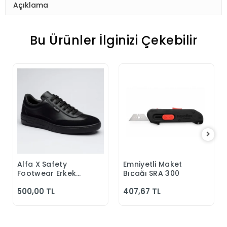
Açıklama
Bu Ürünler İlginizi Çekebilir
Alfa X Safety
Emniyetli Maket
Sepete Ekle
Sepete Ekle
Footwear Erkek
Bıçağı SRA 300
Günlük Siyah
500,00 TL
407,67 TL
Klasik Ayakkabı