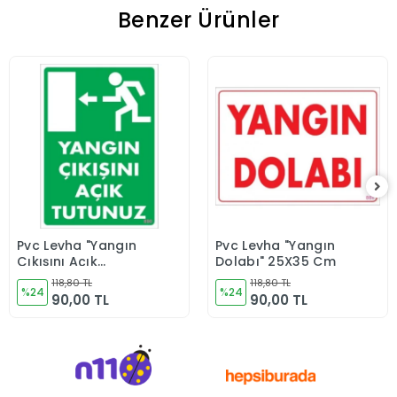
Benzer Ürünler
Pvc Levha "Yangın
Pvc Levha "Yangın
Sepete Ekle
Sepete Ekle
Çıkışını Açık
Dolabı" 25X35 Cm
Tutunuz" 25X35 Cm
118,80 TL
118,80 TL
%24
%24
90,00 TL
90,00 TL