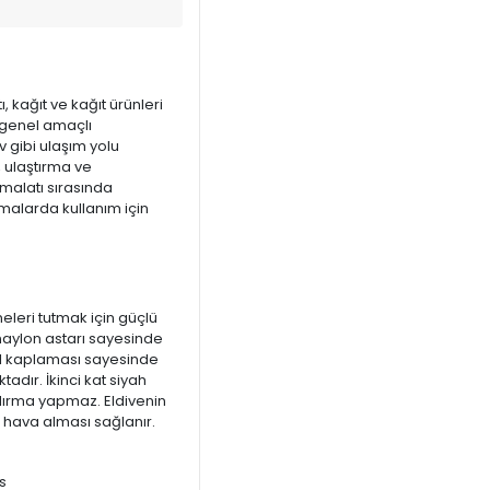
 kağıt ve kağıt ürünleri
, genel amaçlı
v gibi ulaşım yolu
, ulaştırma ve
malatı sırasında
malarda kullanım için
eleri tutmak için güçlü
naylon astarı sayesinde
ril kaplaması sayesinde
adır. İkinci kat siyah
ydırma yapmaz. Eldivenin
 hava alması sağlanır.
s