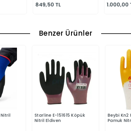
849,50 TL
1.000,00 
Benzer Ürünler
itril
Starline E-151615 Köpük
Beybi Kn2 
Ekle
Sepete Ekle
Nitril Eldiven
Pamuk Nitri