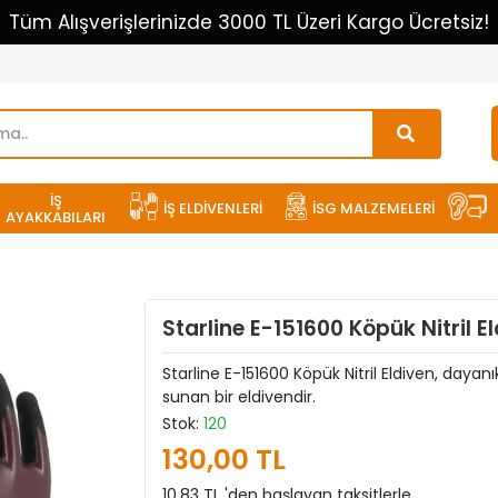
Tüm Alışverişlerinizde 3000 TL Üzeri Kargo Ücretsiz!
İŞ
İŞ ELDİVENLERİ
İSG MALZEMELERİ
AYAKKABILARI
Starline E-151600 Köpük Nitril E
Starline E-151600 Köpük Nitril Eldiven, dayanı
sunan bir eldivendir.
Stok:
120
130,00 TL
10,83 TL 'den başlayan taksitlerle