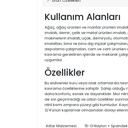
Ürün Özellikleri
Kullanım Alanları
Ağaç, ağaç ürünleri ve mantar ürünleri imalatı,
imalatı, demir, çelik ve metal ürünleri imalatı
makinelerin imalatı, uçak, demiryolu, otomoti
imalatları, bina ve bina dışı inşaat çalışmaları
depolama çalışmaları, cam ve cam ürünleri i
kavrama gerektiren işlerde ve mekanik çalış
uygundur.
Özellikler
Bu eldivenler kuru veya ıslak ortamlarda nesn
kavrama özelliklerine sahiptir. Sahip olduğu 
daha konforlu, esnek ve dayanıklıdır. Mor nit
de sıvı geçirmezliği ve üstün özellikler sunmakt
nitril kısmı zımpara yüzeyi gibi kumludur. Ka
3/4′ünün kaplamalı olmasından dolayı ellerin
Astar Malzemesi
15-G Naylon + Spandek