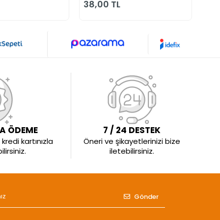
38,00 TL
36
LA ÖDEME
7 / 24 DESTEK
kredi kartınızla
Öneri ve şikayetlerinizi bize
irsiniz.
iletebilirsiniz.
Gönder