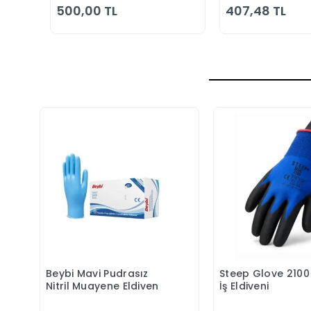
500,00 TL
407,48 TL
Beybi Mavi Pudrasız
Steep Glove 2100 N
Sepete Ekle
Sepete 
Nitril Muayene Eldiven
İş Eldiveni