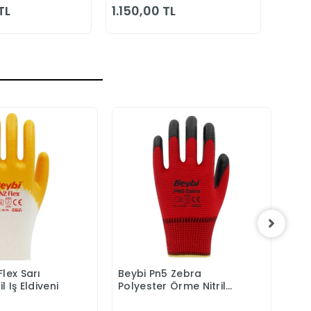
Yazlık
TL
1.150,00 TL
2.08
Flex Sarı
Beybi Pn5 Zebra
Bey
Sepete Ekle
Sepete Ekle
l Iş Eldiveni
Polyester Örme Nitril
Örme
Eldiven