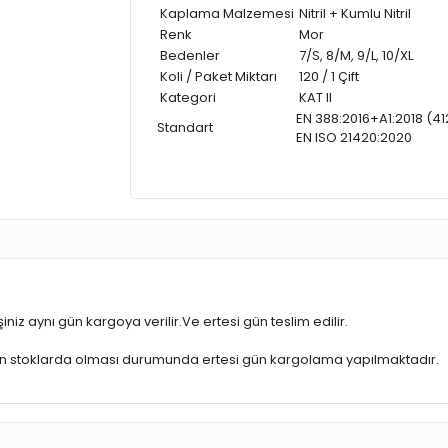
Kaplama Malzemesi
Nitril + Kumlu Nitril
Renk
Mor
Bedenler
7/S, 8/M, 9/L, 10/XL
Koli / Paket Miktarı
120 / 1 Çift
Kategori
KAT II
EN 388:2016+A1:2018 (41
Standart
EN ISO 21420:2020
iniz aynı gün kargoya verilir.Ve ertesi gün teslim edilir.
ün stoklarda olması durumunda ertesi gün kargolama yapılmaktadır.