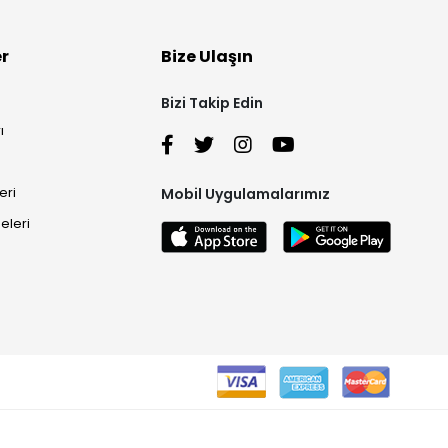
er
Bize Ulaşın
Bizi Takip Edin
ı
eri
Mobil Uygulamalarımız
eleri