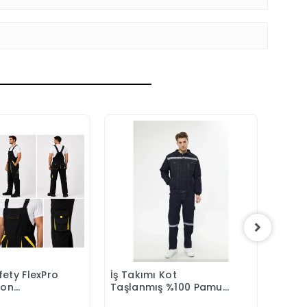
ety FlexPro
İş Takımı Kot
3M 75
epete Ekle
Sepete Ekle
eon
Taşlanmış %100 Pamuk
Maske
Tulumu
Kapitonesiz Reflektörlü