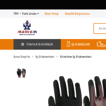
TRY - Türk Lirası
Bayi Girişi
Bayilik Başvurusu
TÜM KATEGORİLER
İŞ ELBİSELERİ
Ana Sayfa
İş Eldivenleri
Starline İş Eldivenleri