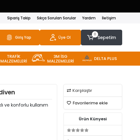
Sipariş Takip
Sıkça Sorulan Sorular
Yardım
İletişim
0
Sepetim
Giriş Yap
Üye Ol
TRAFİK
3M İSG
DELTA PLUS
MALZEMELERİ
MALZEMELERİ
Karşılaştır
ldiven
Favorilerime ekle
klı ve konforlu kullanım
Ürün Künyesi