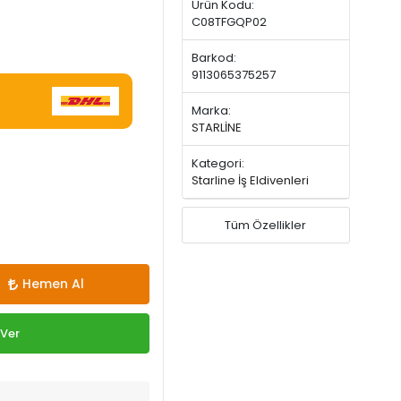
Ürün Kodu:
C08TFGQP02
Barkod:
9113065375257
Marka:
STARLİNE
Kategori:
Starline İş Eldivenleri
Tüm Özellikler
Hemen Al
 Ver