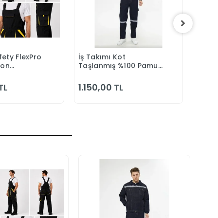
ety FlexPro
İş Takımı Kot
3M 75
epete Ekle
Sepete Ekle
eon
Taşlanmış %100 Pamuk
Maske
Tulumu
Kapitonesiz Reflektörlü
Yazlık
TL
1.150,00 TL
2.09