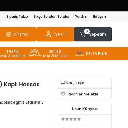
Sipariş Takip
Sıkça Sorulan Sorular
Yardım
İletişim
0
Sepetim
Giriş Yap
Üye Ol
TRAFİK
3M İSG
DELTA PLUS
MALZEMELERİ
MALZEMELERİ
Karşılaştır
n) Kaplı Hassas
Favorilerime ekle
abileceğiniz Starline E-
Ürün Künyesi