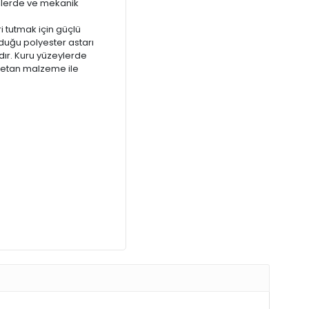
işlerde ve mekanik
tutmak için güçlü
lduğu polyester astarı
ır. Kuru yüzeylerde
̈retan malzeme ile