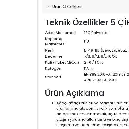
Ürün Özellikleri
Teknik Özellikler 5 Çİ
Astar Malzemesi
13G Polyester
Kaplama
PU
Malzemesi
Renk
E-49-BB (Beyaz/Beyaz),
Bedenler
7/S, 8/M, 9/L, 10/XL
Koli / Paket Miktarı
240 / 1 Çift
Kategori
KAT II
EN 388:2016+A1:2018 (312
Standart
420.2003+A1:2009
Ürün Açıklama
Ağaç, ağaç ürünleri ve mantar ürünleri i
ürünleri imalatı, demir, çelik ve metal ü
amaçlı makinelerin imalatı, uçak, demir
ulaşım yolu imalatları, bina ve bina dışı
ulaştırma ve depolama çalışmaları, ca