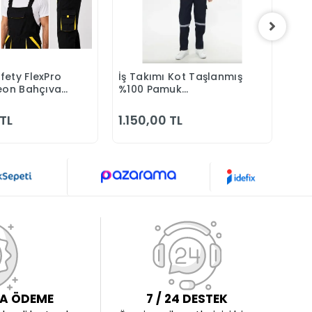
fety FlexPro
İş Takımı Kot Taşlanmış
3M 
Sepete Ekle
Sepete Ekle
Leon Bahçıvan
%100 Pamuk
Mas
Kapitonesiz Reflektörlü
Yazlık
 TL
1.150,00 TL
2.0
LA ÖDEME
7 / 24 DESTEK