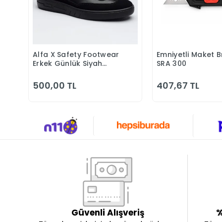
Alfa X Safety Footwear
Emniyetli Maket B
Sepete Ekle
Sepete 
Erkek Günlük Siyah
SRA 300
Klasik Ayakkabı
500,00 TL
407,67 TL
Güvenli Alışveriş
%