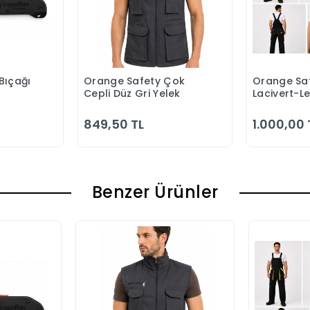
Bıçağı
Orange Safety Çok
Orange Saf
 Ekle
Sepete Ekle
S
Cepli Düz Gri Yelek
Lacivert-L
Bahçıvan 
849,50 TL
1.000,00 
Benzer Ürünler