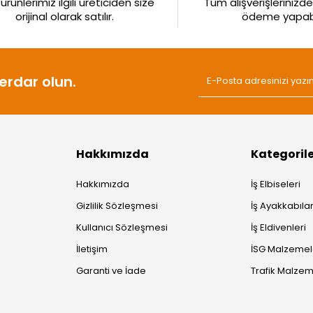
rünlerimiz ilgili üreticiden size
Tüm alışverişlerinizde 
orijinal olarak satılır.
ödeme yapabil
rdar olun.
Hakkımızda
Kategoril
Hakkımızda
İş Elbiseleri
Gizlilik Sözleşmesi
İş Ayakkabılar
Kullanıcı Sözleşmesi
İş Eldivenleri
İletişim
İSG Malzemel
Garanti ve İade
Trafik Malzem