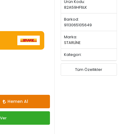
Ürün Kodu:
82A59HF6LK
Barkod:
9113065105649
Marka:
STARLİNE
Kategori:
Tüm Özellikler
Hemen Al
 Ver