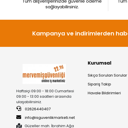
Tüm alışverişlerinizde güvenle ödeme
Tüm ü
sağlayabilirsiniz.
Kampanya ve indirimlerden habe
Kurumsal
Sıkça Sorulan Sorular
Sipariş Takip
Haftaiçi 09:00 - 18:00 Cumartesi
Havale Bildirimleri
09:00 - 13:00 saatleri arasında
ulaşabilirsiniz.
02626440407
info@isguvenlikmarketi.net
Güzeller mah. İbrahim Ağa