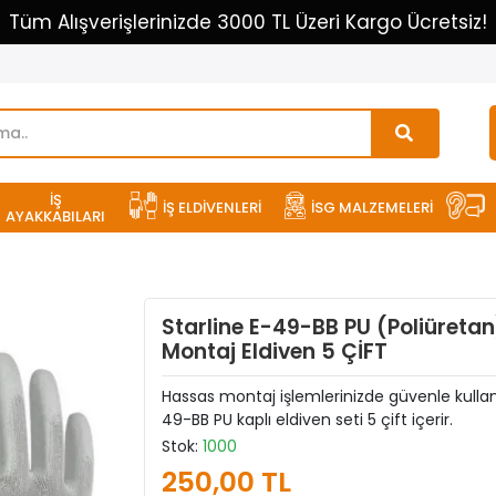
Tüm Alışverişlerinizde 3000 TL Üzeri Kargo Ücretsiz!
İŞ
İŞ ELDİVENLERİ
İSG MALZEMELERİ
AYAKKABILARI
Starline E-49-BB PU (Poliüreta
Montaj Eldiven 5 ÇİFT
Hassas montaj işlemlerinizde güvenle kullan
49-BB PU kaplı eldiven seti 5 çift içerir.
Stok:
1000
250,00 TL