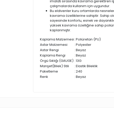
imalatı sırasında kavrama gerektiren 
çalışmalarda kullanım için uygundur.
Bu eldivenler kuru ortamlarda nesneleri 
kavrama özelliklerine sahiptir. Sahip o
sayesinde konforlu, esnek ve dayanıklıd
yüksek kavrama özelliğine sahip poliu
kaplanmıştır.
Kaplama Malzemesi
:
Poliüretan (PU)
Astar Malzemesi
:
Polyester
Astar Rengi
:
Beyaz
Kaplama Rengi
:
Beyaz
Örgü Sıklığı (GAUGE)
:
13G
Manşet(Bilek) Stili
:
Elastik Bileklik
Paketleme
:
240
Renk
:
Beyaz