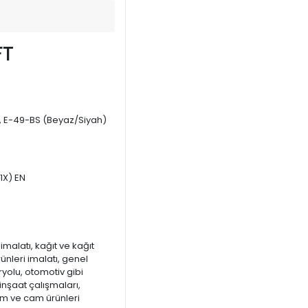
FT
 E-49-BS (Beyaz/Siyah)
1X) EN
malatı, kağıt ve kağıt
rünleri imalatı, genel
yolu, otomotiv gibi
 inşaat çalışmaları,
m ve cam ürünleri