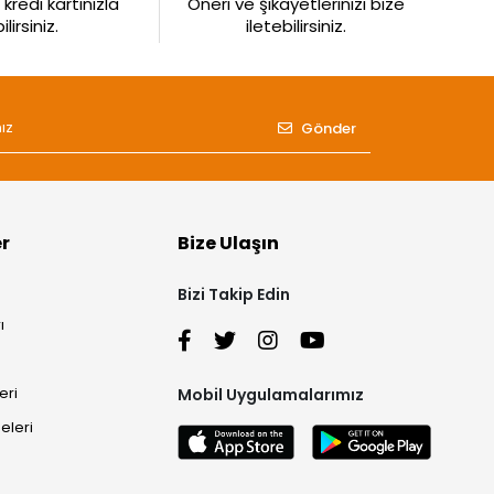
kredi kartınızla
Öneri ve şikayetlerinizi bize
irsiniz.
iletebilirsiniz.
Gönder
er
Bize Ulaşın
Bizi Takip Edin
ı
eri
Mobil Uygulamalarımız
eleri