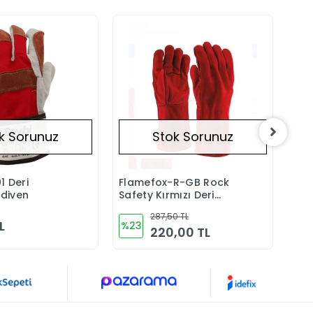
k Sorunuz
Stok Sorunuz
1 Deri
Flamefox-R-GB Rock
Sta
Stokta Yok
Stokta Yok
ldiven
Safety Kırmızı Deri
Eldi
Kaynakçı Eldiveni
287,50 TL
L
%23
%1
220,00 TL