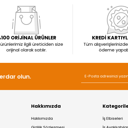
100 ORİJİNAL ÜRÜNLER
KREDİ KARTIY
rünlerimiz ilgili üreticiden size
Tüm alışverişlerinizde 
orijinal olarak satılır.
ödeme yapabil
rdar olun.
Hakkımızda
Kategoril
Hakkımızda
İş Elbiseleri
Gizlilik Sözleşmesi
İş Ayakkabılar