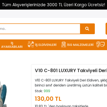
Tüm Alışverişlerinizde 3000 TL Üzeri Kargo Ücretsiz!
İŞ
İŞ ELDİVENLERİ
İSG MALZEMELERİ
AYAKKABILARI
V10 C-801 LUXURY Takviyeli Deri
V10 C-801 LUXURY Takviyeli Deri Eldiven, şık
birinci sınıf deriden üretilmiş üstün kaliteli bi
Stok:
999
130,00 TL
10,83 TL 'den başlayan taksitlerle