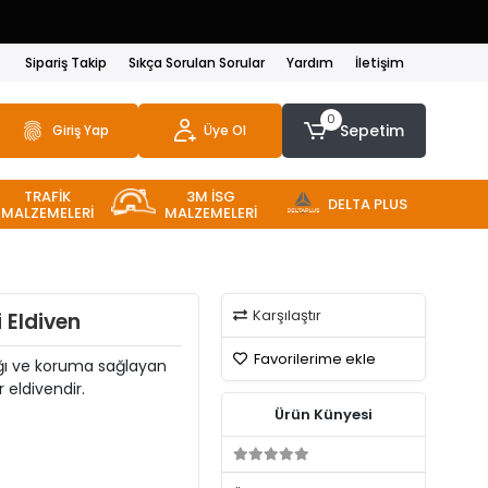
Sipariş Takip
Sıkça Sorulan Sorular
Yardım
İletişim
0
Sepetim
Giriş Yap
Üye Ol
TRAFİK
3M İSG
DELTA PLUS
MALZEMELERİ
MALZEMELERİ
Karşılaştır
 Eldiven
Favorilerime ekle
lığı ve koruma sağlayan
r eldivendir.
Ürün Künyesi