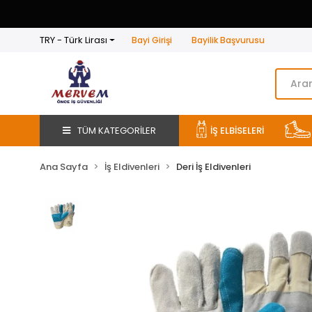
TRY - Türk Lirası
Bayi Girişi
Bayilik Başvurusu
TÜM KATEGORİLER
İŞ ELBİSELERİ
Ana Sayfa
İş Eldivenleri
Deri İş Eldivenleri