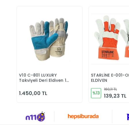
V10 C-801 LUXURY
STARLİNE E-001-OR DE
Sepete Ekle
Sepete 
Takviyeli Deri Eldiven 12
ELDİVEN
Çift
160,11 TL
1.450,00 TL
%13
139,23 TL