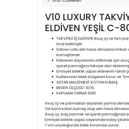
Ürün Özellikleri
V10 LUXURY TAKVİY
ELDİVEN YEŞİL C-8
TAKVİYELİ İŞ ELDİVENİ Avuç içi ve tüm 
imal edilmiştir.
Eldiven üstü elin hava almasına imkan
kumaştandır.
Eldivenin dayanımını arttırmak için av
işaret parmağına takviye deri eklenmişt
Emniyet bileklik yapısı eldivenin rahat 
Kullanıcının bilek bölgesini korur ve 7
ASTAR MALZEMESİ: KOTON KUMAŞ
BEDEN ÖLÇÜSÜ: 10/XL
KAPLAMA YARMA DERİ
Avuç içi ve parmaklar dayanıklı yarma deriden
Üst kısmı koton kumaş olup elin hava almasını
Avuç içi, baş parmak ve işaret parmağında ek
Emniyet bileklik yapısı sayesinde kolay çıkarıla
7 cm uzunluğunda bilek koruması sunar.