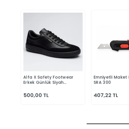
Alfa X Safety Footwear
Emniyetli Maket 
Sepete Ekle
Sepete
Erkek Günlük Siyah
SRA 300
Klasik Ayakkabı
500,00 TL
407,22 TL