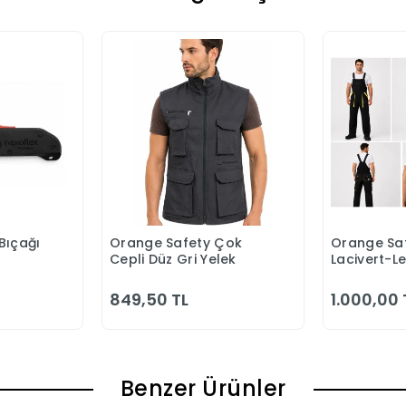
Bıçağı
Orange Safety Çok
Orange Saf
 Ekle
Sepete Ekle
S
Cepli Düz Gri Yelek
Lacivert-L
Bahçıvan 
849,50 TL
1.000,00 
Benzer Ürünler