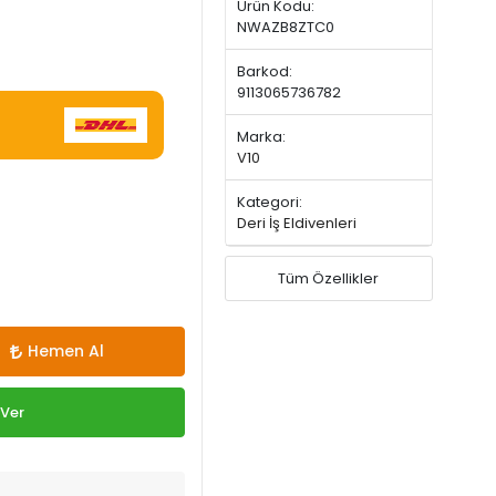
Ürün Kodu:
NWAZB8ZTC0
Barkod:
9113065736782
Marka:
V10
Kategori:
Deri İş Eldivenleri
Tüm Özellikler
Hemen Al
 Ver