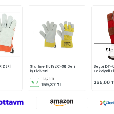
Sto
Rİ
Starline 110192C-SR Deri
Beybi DT-0
Ekle
Sepete Ekle
İş Eldiveni
Takviyeli E
183,28 TL
365,00 T
%13
159,37 TL