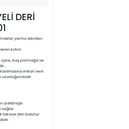
ELİ DERİ
01
parmaklar yarma deriden
 veren koton
uç içine, baş parmağa ve
ir.
çıkarılmasına imkan verir.
cm uzunluğundadır
 üretilmiştir.
 sağlar.
 takviye deri bulunur.
bilir.