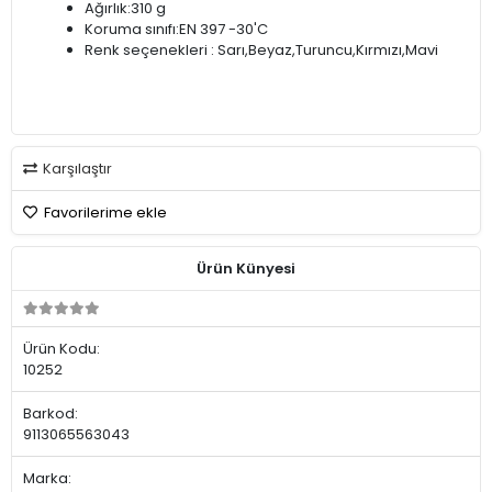
Ağırlık:310 g
Koruma sınıfı:EN 397 -30'C
Renk seçenekleri : Sarı,Beyaz,Turuncu,Kırmızı,Mavi
Karşılaştır
Favorilerime ekle
Ürün Künyesi
Ürün Kodu:
10252
Barkod:
9113065563043
Marka: