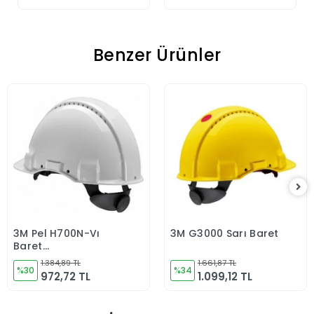
Benzer Ürünler
3M Pel H700N-Vı
3M G3000 Sarı Baret
Sepete Ekle
Sepete Ekle
Baret
Havalandırmalı
1.384,89 TL
1.661,87 TL
Vidalı Uv&#39;Li
%30
%34
972,72 TL
1.099,12 TL
Beyaz