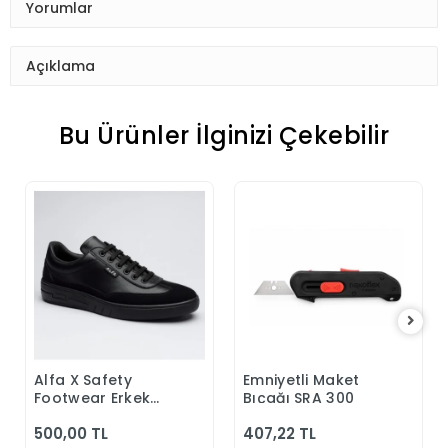
Yorumlar
Açıklama
Bu Ürünler İlginizi Çekebilir
Alfa X Safety
Emniyetli Maket
Sepete Ekle
Sepete Ekle
Footwear Erkek
Bıçağı SRA 300
Günlük Siyah
500,00 TL
407,22 TL
Klasik Ayakkabı