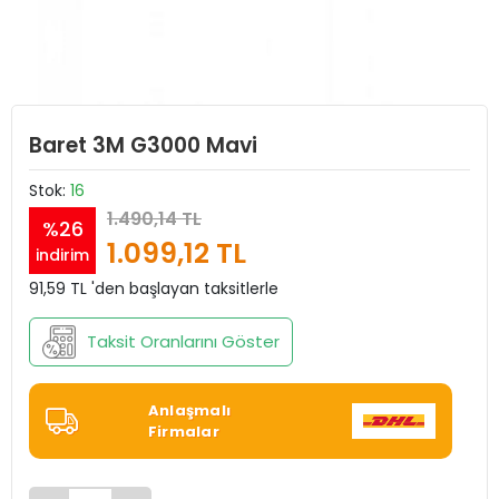
Baret 3M G3000 Mavi
Stok:
16
1.490,14 TL
%26
1.099,12 TL
indirim
91,59 TL 'den başlayan taksitlerle
Taksit Oranlarını Göster
Anlaşmalı
Firmalar