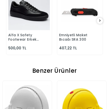
Alfa X Safety
Emniyetli Maket
Sepete Ekle
Sepete Ekle
Footwear Erkek
Bıçağı SRA 300
Günlük Siyah
500,00 TL
407,22 TL
Klasik Ayakkabı
Benzer Ürünler