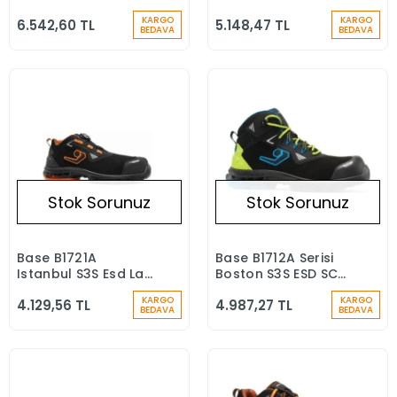
Siyah İş Ayakkabısı
İş Botu
KARGO
KARGO
6.542,60 TL
5.148,47 TL
BEDAVA
BEDAVA
Stok Sorunuz
Stok Sorunuz
Base B1721A
Base B1712A Serisi
Stokta Yok
Stokta Yok
Istanbul S3S Esd Lg
Boston S3S ESD SC
Sc Fo Sr İş
LG FO FR Kompozit
KARGO
KARGO
4.129,56 TL
4.987,27 TL
Ayakkabısı
Burun İş Ayakkabısı
BEDAVA
BEDAVA