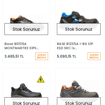
Stok Sorunuz
Stok Sorunuz
Base B0136A
BASE B1205A I-Bit S1P
Stokta Yok
Stokta Yok
MONTMARTRE S1PS
ESD SRC İş
LG FO SR İş
Ayakkabısı
KARGO
KARGO
3.465,51 TL
5.090,15 TL
Ayakkabısı
BEDAVA
BEDAVA
Stok Sorunuz
Stok Sorunuz