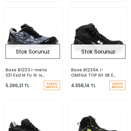
Stok Sorunuz
Stok Sorunuz
Base B1233 I-meta
Base B1236A I-
Stokta Yok
Stokta Yok
S3l Esd M Fo Sr Iş
OMEGA TOP EH SB E
Ayakkabısı
WPA PC CI FO SR
KARGO
KARGO
5.266,21 TL
4.558,14 TL
Elektrikçi Botu
BEDAVA
BEDAVA