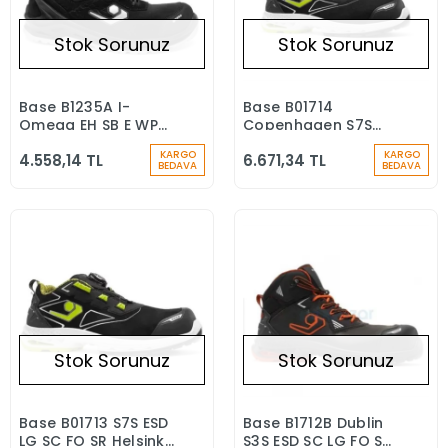
Stok Sorunuz
Stok Sorunuz
Base B1235A I-
Base B01714
Stokta Yok
Stokta Yok
Omega EH SB E WPA
Copenhagen S7S
PC CI FO SR 18kV
ESD LG SC FO SR Su
KARGO
KARGO
4.558,14 TL
6.671,34 TL
Elektrikçi İş
Geçirmez İş Botu
BEDAVA
BEDAVA
Ayakkabısı
Stok Sorunuz
Stok Sorunuz
Base B01713 S7S ESD
Base B1712B Dublin
Stokta Yok
Stokta Yok
LG SC FO SR Helsinki
S3S ESD SC LG FO SR