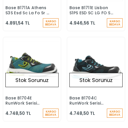
Base B1711A Athens
Base B1711E Lisbon
Stokta Yok
Stokta Yok
S3S Esd Sc Lg Fo Sr Iş
S1PS ESD SC LG FO SR
Ayakkabısı
İş Ayakkabısı
KARGO
KARGO
4.891,54 TL
4.946,56 TL
BEDAVA
BEDAVA
Stok Sorunuz
Stok Sorunuz
Base B1704E
Base B1704C
Stokta Yok
Stokta Yok
RunWork Serisi
RunWork Serisi
Roma S1PS ESD SC LG
Sydney S1PS ESD SC
KARGO
KARGO
4.748,50 TL
4.748,50 TL
FO SR Kompozit
LG FO SR Kompozit
BEDAVA
BEDAVA
Burun İş Ayakkabısı
Burun İş Ayakkabısı