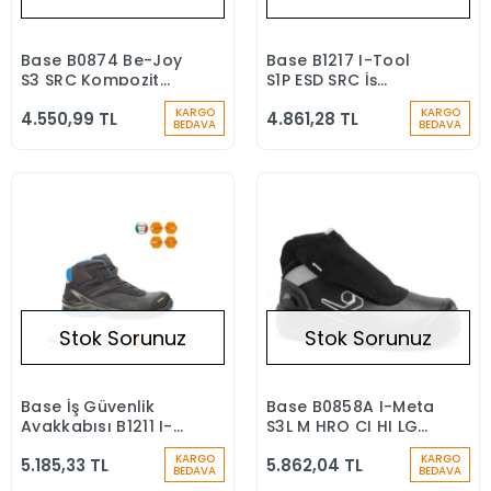
Base B0874 Be-Joy
Base B1217 I-Tool
Stokta Yok
Stokta Yok
S3 SRC Kompozit
S1P ESD SRC İş
Burun Elektrikçi İş
Güvenliği Ayakkabısı
KARGO
KARGO
4.550,99 TL
4.861,28 TL
Ayakkabısı
BEDAVA
BEDAVA
Stok Sorunuz
Stok Sorunuz
Base İş Güvenlik
Base B0858A I-Meta
Stokta Yok
Stokta Yok
Ayakkabısı B1211 I-
S3L M HRO CI HI LG
Robox Top S3 Esd Cı
SC FO SR Kompozit
KARGO
KARGO
5.185,33 TL
5.862,04 TL
Metatarsal Koruma
BEDAVA
BEDAVA
İş Botu