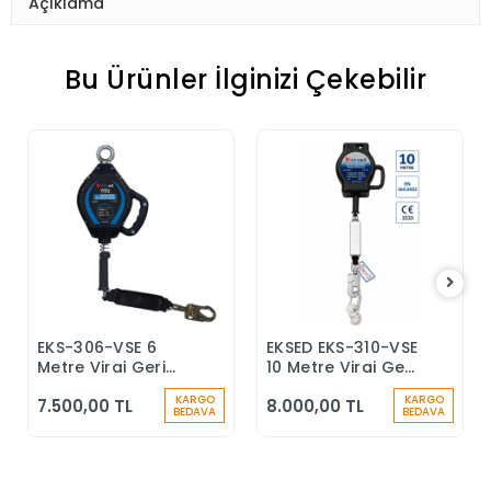
Açıklama
Bu Ürünler İlginizi Çekebilir
EKS-306-VSE 6
EKSED EKS-310-VSE
Sepete Ekle
Sepete Ekle
Metre Viraj Geri
10 Metre Viraj Geri
Sarımlı Düşüş
Sarımlı Düşüş
KARGO
KARGO
7.500,00 TL
8.000,00 TL
Durdurucu Keskin
Durdurucu
BEDAVA
BEDAVA
Kenar