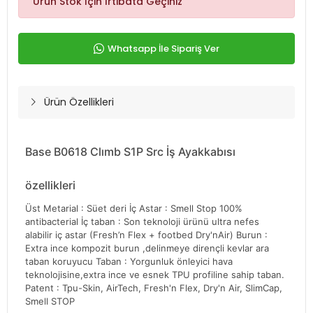
Ürün Stok İçin İrtibata Geçiniz
Whatsapp İle Sipariş Ver
Ürün Özellikleri
Base B0618 Clımb S1P Src İş Ayakkabısı
özellikleri
Üst Metarial : Süet deri İç Astar : Smell Stop 100%
antibacterial İç taban : Son teknoloji ürünü ultra nefes
alabilir iç astar (Fresh’n Flex + footbed Dry'nAir) Burun :
Extra ince kompozit burun ,delinmeye dirençli kevlar ara
taban koruyucu Taban : Yorgunluk önleyici hava
teknolojisine,extra ince ve esnek TPU profiline sahip taban.
Patent : Tpu-Skin, AirTech, Fresh'n Flex, Dry'n Air, SlimCap,
Smell STOP