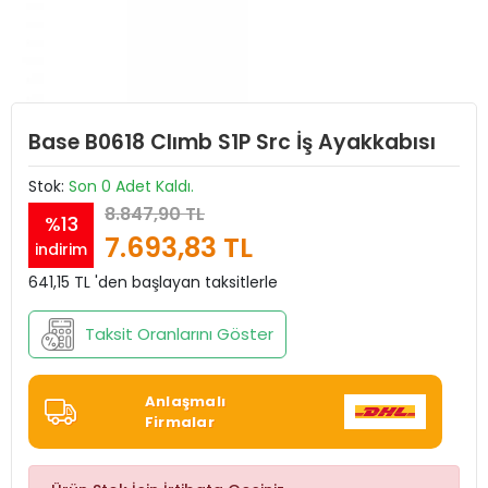
Base B0618 Clımb S1P Src İş Ayakkabısı
Stok:
Son 0 Adet Kaldı.
8.847,90 TL
%13
7.693,83 TL
indirim
641,15 TL 'den başlayan taksitlerle
Taksit Oranlarını Göster
Anlaşmalı
Firmalar