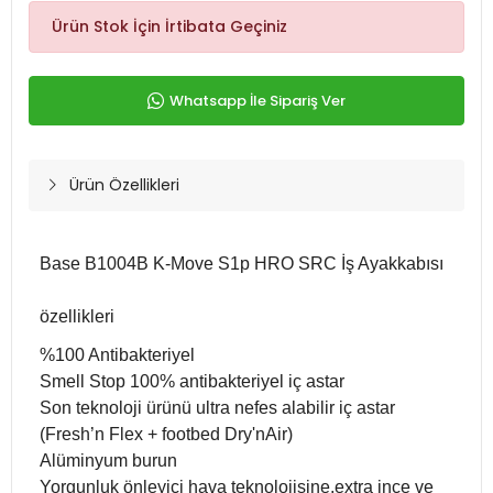
Ürün Stok İçin İrtibata Geçiniz
Whatsapp İle Sipariş Ver
Ürün Özellikleri
Base B1004B K-Move S1p HRO SRC İş Ayakkabısı
özellikleri
%100 Antibakteriyel
Smell Stop 100% antibakteriyel iç astar
Son teknoloji ürünü ultra nefes alabilir iç astar
(Fresh’n Flex + footbed Dry'nAir)
Alüminyum burun
Yorgunluk önleyici hava teknolojisine,extra ince ve