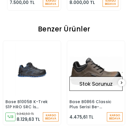
KARGO
KARGO
7.500,00 TL
8.000,00 TL
Durdurucu Keskin
Durdurucu
BEDAVA
BEDAVA
Kenar
Benzer Ürünler
Stok Sorunuz
Base B1005B K-Trek
Base B0866 Classic
Sepete Ekle
Stokta Yok
S1P HRO SRC İş
Plus Serisi Be-
Güvenliği Ayakkabısı
Browny S3 CI SRC
9.342,50 TL
KARGO
KARGO
4.475,61 TL
%13
Kompozit Burun İş
8.129,63 TL
BEDAVA
BEDAVA
Ayakkabısı