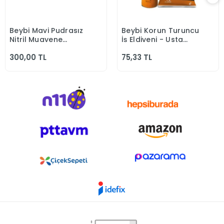
Beybi Mavi Pudrasız
Beybi Korun Turuncu
Sepete Ekle
Sepete Ekle
Nitril Muayene
İş Eldiveni - Usta
Eldiven
Eldiven
300,00 TL
75,33 TL