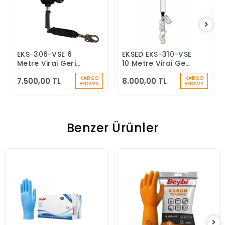
EKS-306-VSE 6
EKSED EKS-310-VSE
Sepete Ekle
Sepete Ekle
Metre Viraj Geri
10 Metre Viraj Geri
Sarımlı Düşüş
Sarımlı Düşüş
KARGO
KARGO
7.500,00 TL
8.000,00 TL
Durdurucu Keskin
Durdurucu
BEDAVA
BEDAVA
Kenar
Benzer Ürünler