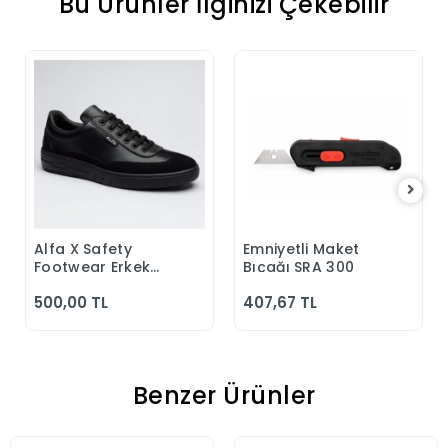
Bu Ürünler İlginizi Çekebilir
Alfa X Safety
Emniyetli Maket
Sepete Ekle
Sepete Ekle
Footwear Erkek
Bıçağı SRA 300
Günlük Siyah
500,00 TL
407,67 TL
Klasik Ayakkabı
Benzer Ürünler