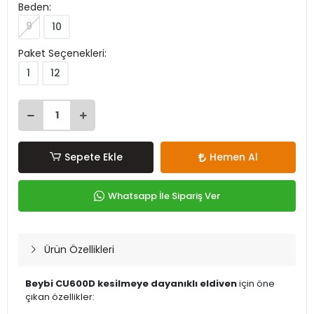
Beden:
9
10
Paket Seçenekleri:
1
12
Sepete Ekle
Hemen Al
Whatsapp İle Sipariş Ver
Ürün Özellikleri
Beybi CU600D kesilmeye dayanıklı eldiven
için öne
çıkan özellikler: