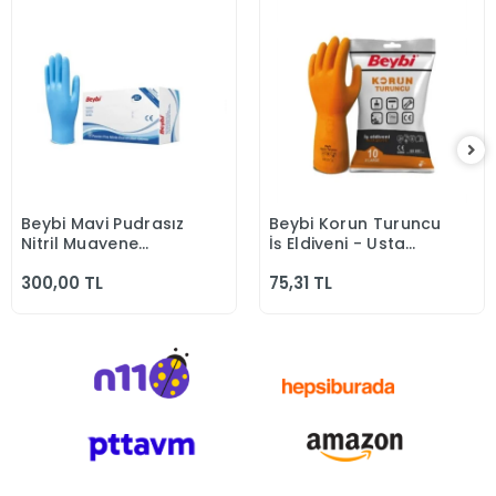
Beybi Mavi Pudrasız
Beybi Korun Turuncu
Sepete Ekle
Sepete Ekle
Nitril Muayene
İş Eldiveni - Usta
Eldiven
Eldiven
300,00 TL
75,31 TL