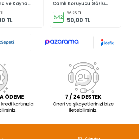
a ve Kaynak
Camlı Koruyucu Gözlük
Şeffaf
 TL
86,25 TL
%42
%4
00 TL
50,00 TL
LA ÖDEME
7 / 24 DESTEK
kredi kartınızla
Öneri ve şikayetlerinizi bize
irsiniz.
iletebilirsiniz.
Gönder