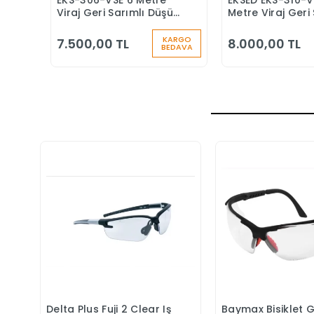
EKS-306-VSE 6 Metre
EKSED EKS-310-V
Sepete Ekle
Sepete
Viraj Geri Sarımlı Düşüş
Metre Viraj Geri 
Durdurucu Keskin
Düşüş Durduruc
Kenar
KARGO
7.500,00 TL
8.000,00 TL
BEDAVA
Delta Plus Fuji 2 Clear Iş
Baymax Bisiklet 
Sepete Ekle
Sepete 