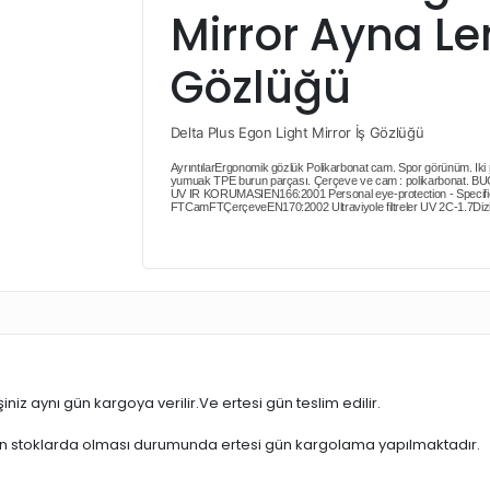
Mirror Ayna Le
Gözlüğü
Delta Plus Egon Light Mirror İş Gözlüğü
AyrıntılarErgonomik gözlük Polikarbonat cam. Spor görünüm. Iki 
yumuak TPE burun parçası. Çerçeve ve cam : polikarbona
UV IR KORUMASIEN166:2001 Personal eye-protection - Specific
FTCamFTÇerçeveEN170:2002 Ultraviyole filtreler UV 2C-1.7Dizi
iniz aynı gün kargoya verilir.Ve ertesi gün teslim edilir.
ün stoklarda olması durumunda ertesi gün kargolama yapılmaktadır.