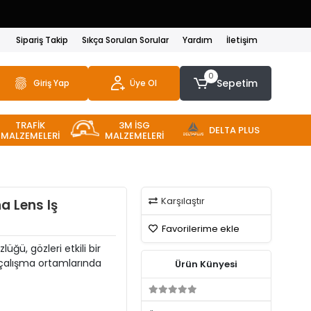
Sipariş Takip
Sıkça Sorulan Sorular
Yardım
İletişim
0
Sepetim
Giriş Yap
Üye Ol
TRAFİK
3M İSG
DELTA PLUS
MALZEMELERİ
MALZEMELERİ
Karşılaştır
a Lens Iş
Favorilerime ekle
üğü, gözleri etkili bir
a çalışma ortamlarında
Ürün Künyesi