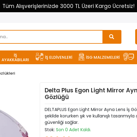
Tüm Alışverişlerinizde 3000 TL Üzeri Kargo Ücretsiz!
İŞ
İŞ ELDİVENLERİ
İSG MALZEMELERİ
AYAKKABILARI
özlükleri
Delta Plus Egon Light Mirror Ayn
Gözlüğü
DELTAPLUS Egon Light Mirror Ayna Lens İş Gözl
şekilde korurken şık ve kullanışlı tasarımıyl
güvenliği sağlar.
Stok:
Son 0 Adet Kaldı.