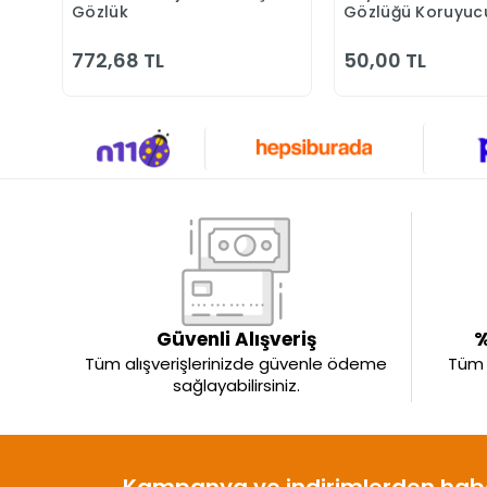
Gözlük
Gözlüğü Koruyuc
Bisikletçi Gözlük
Şeffaf
772,68 TL
50,00 TL
Güvenli Alışveriş
%
Tüm alışverişlerinizde güvenle ödeme
Tüm ü
sağlayabilirsiniz.
Kampanya ve indirimlerden habe