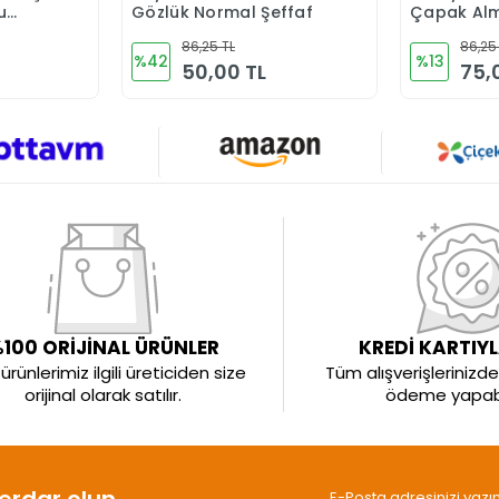
u
Gözlük Normal Şeffaf
Çapak Alm
 S600
Gözlüğü
86,25 TL
86,25
%42
%13
50,00 TL
75,
100 ORİJİNAL ÜRÜNLER
KREDİ KARTIY
rünlerimiz ilgili üreticiden size
Tüm alışverişlerinizde 
orijinal olarak satılır.
ödeme yapabil
rdar olun.