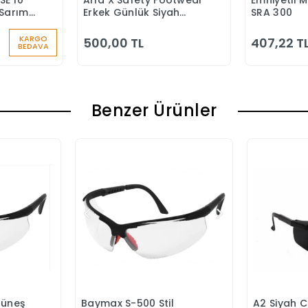
SE 10
Alfa X Safety Footwear
Emniyetli 
 Ekle
Sepete Ekle
S
Sarımlı
Erkek Günlük Siyah
SRA 300
u
Klasik Ayakkabı
KARGO
500,00 TL
407,22 T
BEDAVA
Benzer Ürünler
Güneş
Baymax S-500 Stil
A2 Siyah C
Ekle
Sepete Ekle