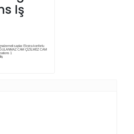
ns Iş
malzemeli saplar. Ekstra konforlu
t. BUĞULANMAZ CAM ÇİZİLMEZ CAM
ations 1
liş