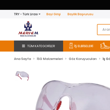
TRY - Türk Lirası
Bayi Girişi
Bayilik Başvurusu
TÜM KATEGORİLER
İŞ ELBİSELERİ
Ana Sayfa
İSG Malzemeleri
Göz Koruyucuları
İş G