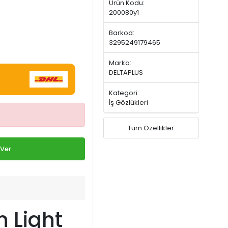
Ürün Kodu:
200080y1
Barkod:
3295249179465
Marka:
DELTAPLUS
Kategori:
İş Gözlükleri
Tüm Özellikler
 Ver
n Light