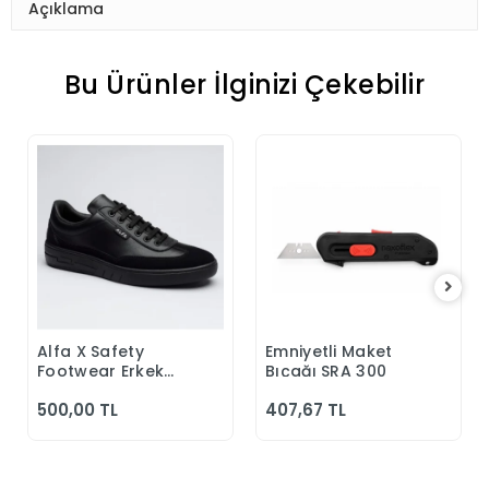
Açıklama
Bu Ürünler İlginizi Çekebilir
Alfa X Safety
Emniyetli Maket
Sepete Ekle
Sepete Ekle
Footwear Erkek
Bıçağı SRA 300
Günlük Siyah
500,00 TL
407,67 TL
Klasik Ayakkabı