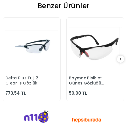
Benzer Ürünler
Delta Plus Fuji 2
Baymax Bisiklet
Sepete Ekle
Sepete Ekle
Clear Iş Gözlük
Güneş Gözlüğü
Koruyucu Bisikletçi
773,54 TL
50,00 TL
Gözlük S600 Şeffaf