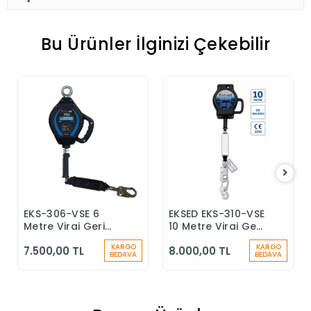
Bu Ürünler İlginizi Çekebilir
EKS-306-VSE 6
EKSED EKS-310-VSE
Sepete Ekle
Sepete Ekle
Metre Viraj Geri
10 Metre Viraj Geri
Sarımlı Düşüş
Sarımlı Düşüş
KARGO
KARGO
7.500,00 TL
8.000,00 TL
Durdurucu Keskin
Durdurucu
BEDAVA
BEDAVA
Kenar