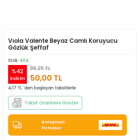
Vıola Valente Beyaz Camlı Koruyucu
Gözlük Şeffaf
Stok:
404
86,25 TL
%42
50,00 TL
indirim
4,17 TL 'den başlayan taksitlerle
Taksit Oranlarını Göster
Anlaşmalı
Firmalar