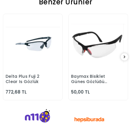
Benzer Ürünler
Delta Plus Fuji 2
Baymax Bisiklet
Sepete Ekle
Sepete Ekle
Clear Iş Gözlük
Güneş Gözlüğü
Koruyucu Bisikletçi
772,68 TL
50,00 TL
Gözlük S600 Şeffaf