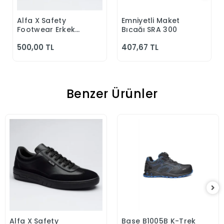
Alfa X Safety
Emniyetli Maket
Sepete Ekle
Sepete Ekle
Footwear Erkek
Bıçağı SRA 300
Günlük Siyah
500,00 TL
407,67 TL
Klasik Ayakkabı
Benzer Ürünler
Alfa X Safety
Base B1005B K-Trek
Sepete Ekle
Sepete Ekle