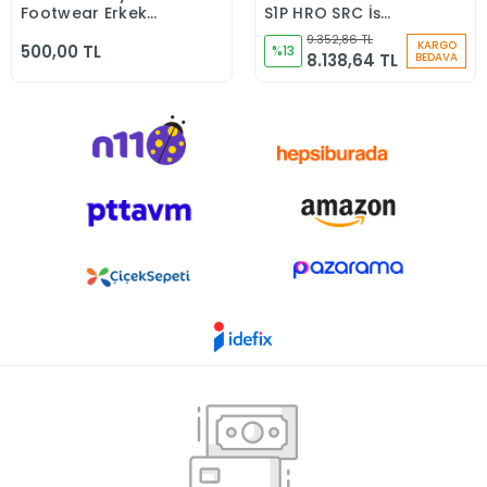
Footwear Erkek
S1P HRO SRC İş
Günlük Siyah Klasik
Güvenliği Ayakkabısı
9.352,86 TL
KARGO
500,00 TL
Ayakkabı
%13
8.138,64 TL
BEDAVA