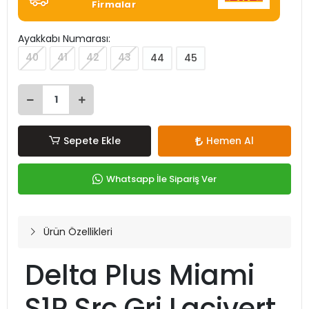
Firmalar
Ayakkabı Numarası:
40
41
42
43
44
45
Sepete Ekle
Hemen Al
Whatsapp İle Sipariş Ver
Ürün Özellikleri
Delta Plus Miami
S1P Src Gri Lacivert