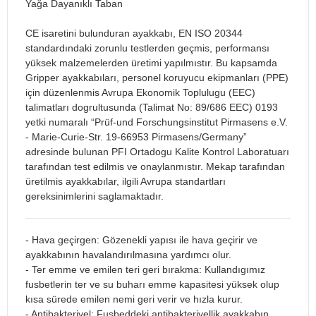
Yağa Dayanıklı Taban
CE isaretini bulunduran ayakkabı, EN ISO 20344
standardındaki zorunlu testlerden geçmis, performansı
yüksek malzemelerden üretimi yapılmıstır. Bu kapsamda
Gripper ayakkabıları, personel koruyucu ekipmanları (PPE)
için düzenlenmis Avrupa Ekonomik Toplulugu (EEC)
talimatları dogrultusunda (Talimat No: 89/686 EEC) 0193
yetki numaralı “Prüf-und Forschungsinstitut Pirmasens e.V.
- Marie-Curie-Str. 19-66953 Pirmasens/Germany”
adresinde bulunan PFI Ortadogu Kalite Kontrol Laboratuarı
tarafından test edilmis ve onaylanmıstır. Mekap tarafından
üretilmis ayakkabılar, ilgili Avrupa standartları
gereksinimlerini saglamaktadır.
- Hava geçirgen: Gözenekli yapısı ile hava geçirir ve
ayakkabının havalandırılmasına yardımcı olur.
- Ter emme ve emilen teri geri bırakma: Kullandıgımız
fusbetlerin ter ve su buharı emme kapasitesi yüksek olup
kısa sürede emilen nemi geri verir ve hızla kurur.
- Antibakteriyel: Fusbeddeki antibakteriyellik ayakkabın