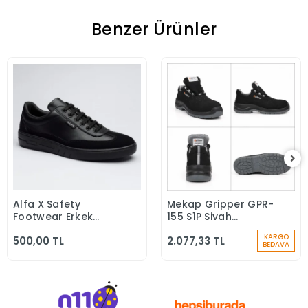
Benzer Ürünler
Alfa X Safety
Mekap Gripper GPR-
Sepete Ekle
Sepete Ekle
Footwear Erkek
155 S1P Siyah
Günlük Siyah Klasik
Microfiber Kompozit
KARGO
500,00 TL
2.077,33 TL
Ayakkabı
Iş Güvenlik
BEDAVA
Ayakkabısı