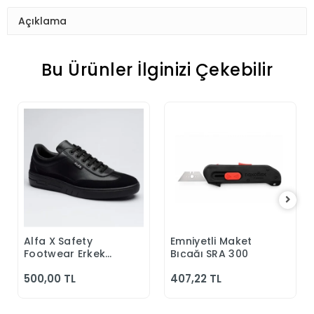
Açıklama
Bu Ürünler İlginizi Çekebilir
Alfa X Safety
Emniyetli Maket
Sepete Ekle
Sepete Ekle
Footwear Erkek
Bıçağı SRA 300
Günlük Siyah
500,00 TL
407,22 TL
Klasik Ayakkabı