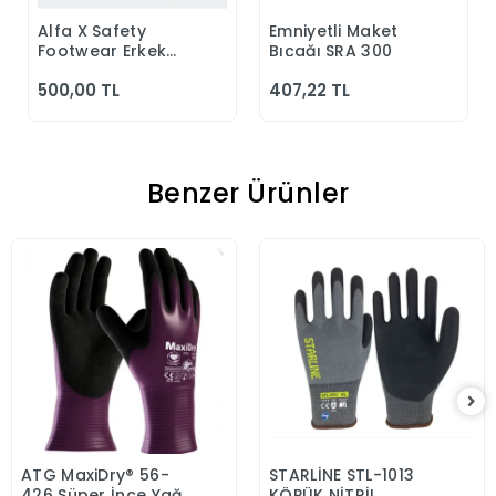
Alfa X Safety
Emniyetli Maket
Sepete Ekle
Sepete Ekle
Footwear Erkek
Bıçağı SRA 300
Günlük Siyah
500,00 TL
407,22 TL
Klasik Ayakkabı
Benzer Ürünler
ATG MaxiDry® 56-
STARLİNE STL-1013
Sepete Ekle
Sepete Ekle
426 Süper İnce Yağ
KÖPÜK NİTRİL