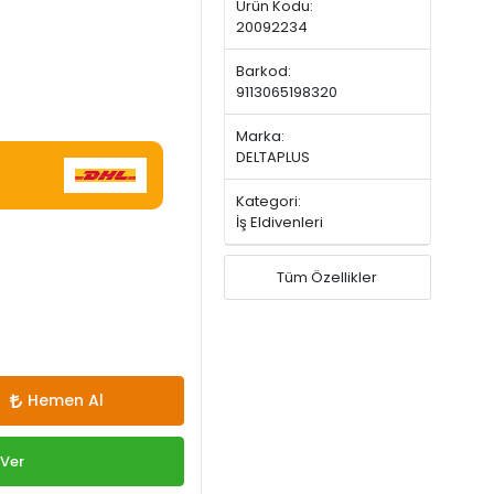
Ürün Kodu:
20092234
Barkod:
9113065198320
Marka:
DELTAPLUS
Kategori:
İş Eldivenleri
Tüm Özellikler
Hemen Al
 Ver