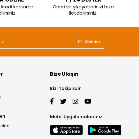
kredi kartınızla
Öneri ve şikayetlerinizi bize
irsiniz.
iletebilirsiniz.
Gönder
er
Bize Ulaşın
Bizi Takip Edin
ı
eri
Mobil Uygulamalarımız
eleri