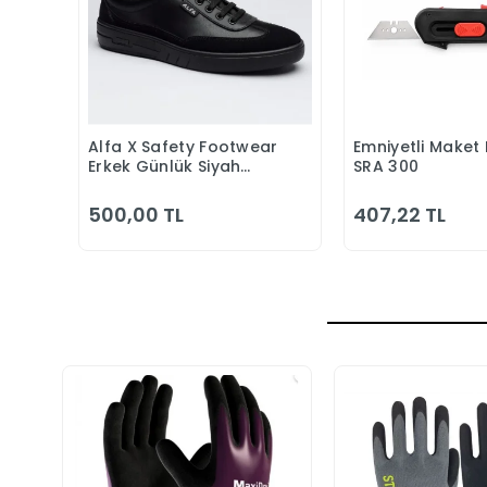
Alfa X Safety Footwear
Emniyetli Maket 
Sepete Ekle
Sepete
Erkek Günlük Siyah
SRA 300
Klasik Ayakkabı
500,00 TL
407,22 TL