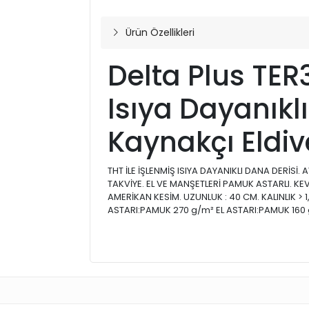
Ürün Özellikleri
Delta Plus TER
Isıya Dayanıklı
Kaynakçı Eldiv
THT İLE İŞLENMİŞ ISIYA DAYANIKLI DANA DERİSİ. 
TAKVİYE. EL VE MANŞETLERİ PAMUK ASTARLI. KEVLA
AMERİKAN KESİM. UZUNLUK : 40 CM. KALINLIK >
ASTARI:PAMUK 270 g/m² EL ASTARI:PAMUK 160