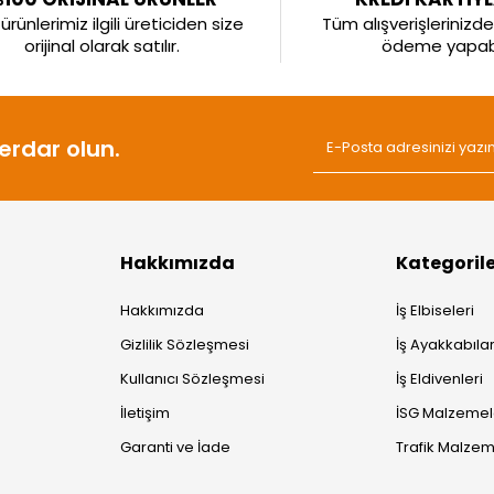
rünlerimiz ilgili üreticiden size
Tüm alışverişlerinizde 
orijinal olarak satılır.
ödeme yapabil
rdar olun.
Hakkımızda
Kategoril
Hakkımızda
İş Elbiseleri
Gizlilik Sözleşmesi
İş Ayakkabılar
Kullanıcı Sözleşmesi
İş Eldivenleri
İletişim
İSG Malzemel
Garanti ve İade
Trafik Malzem