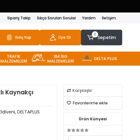
Sipariş Takip
Sıkça Sorulan Sorular
Yardım
İletişim
0
Sepetim
Giriş Yap
Üye Ol
TRAFİK
3M İSG
DELTA PLUS
MALZEMELERİ
MALZEMELERİ
Karşılaştır
lı Kaynakçı
Favorilerime ekle
Eldiveni, DELTAPLUS
Ürün Künyesi