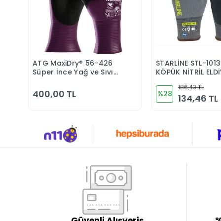
ATG MaxiDry® 56-426
STARLİNE STL-1013
Sepete Ekle
Sepete 
Süper İnce Yağ ve Sıvı
KÖPÜK NİTRİL ELD
Geçirmez Kimyasal
186,43 TL
Dayanımlı İş Eldiveni
400,00 TL
%28
134,46 TL
Güvenli Alışveriş
%