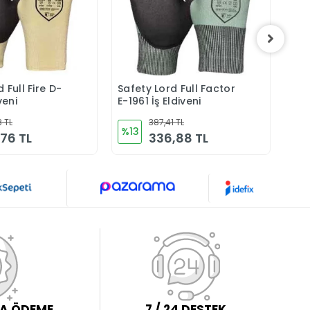
 Full Fire D-
Safety Lord Full Factor
VEN
Sepete Ekle
Sepete Ekle
veni
E-1961 İş Eldiveni
8 TL
387,41 TL
%13
%9
,76 TL
336,88 TL
LA ÖDEME
7 / 24 DESTEK