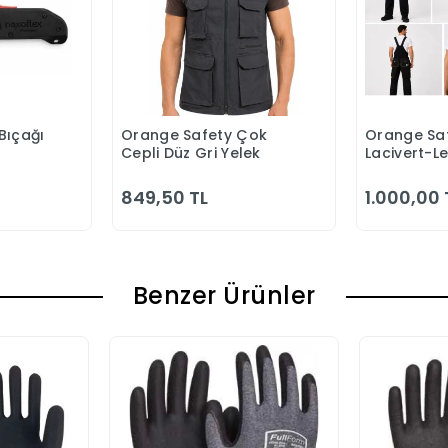
Bıçağı
Orange Safety Çok
Orange Saf
 Ekle
Sepete Ekle
S
Cepli Düz Gri Yelek
Lacivert-L
Bahçıvan 
849,50 TL
1.000,00 
Benzer Ürünler