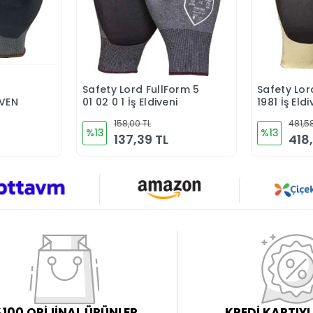
Safety Lord FullForm 5
Safety Lord
Ekle
Sepete Ekle
İVEN
01 02 0 1 İş Eldiveni
1981 İş Eldi
158,00 TL
481,5
%13
%13
137,39 TL
418
100 ORİJİNAL ÜRÜNLER
KREDİ KARTIY