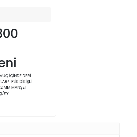
300
eni
AVUÇ İÇİNDE DERİ
R® İPLİK DİKİŞLİ.
 1,2 MM MANŞET
 g/m²