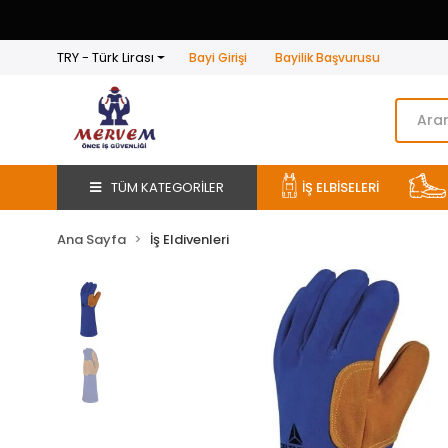
TRY - Türk Lirası
Bayi Girişi
Bayilik Başvurusu
TÜM KATEGORİLER
İŞ ELBİSELERİ
Ana Sayfa
İş Eldivenleri