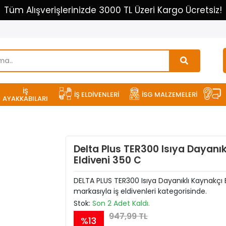
Tüm Alışverişlerinizde 3000 TL Üzeri Kargo Ücretsiz!
İŞ
İŞ ELDİVENLERİ
İSG MALZEMELERİ
AYAKKABILARI
Delta Plus TER300 Isıya Dayanık
Eldiveni 350 C
DELTA PLUS TER300 Isıya Dayanıklı Kaynakçı 
markasıyla iş eldivenleri kategorisinde.
Stok:
Son 2 Adet Kaldı.
947,99 TL
%13