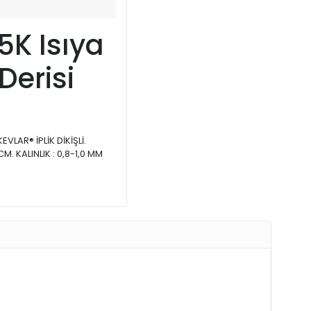
5K Isıya
Derisi
EVLAR® İPLİK DİKİŞLİ.
. KALINLIK : 0,8-1,0 MM