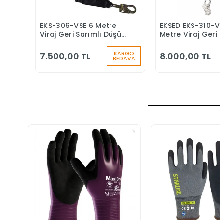
EKS-306-VSE 6 Metre
EKSED EKS-310-V
Sepete Ekle
Sepete
Viraj Geri Sarımlı Düşüş
Metre Viraj Geri 
Durdurucu Keskin
Düşüş Durduruc
Kenar
KARGO
7.500,00 TL
8.000,00 TL
BEDAVA