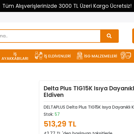
Tüm Alışverişlerinizde 3000 TL Üzeri Kargo Ücretsiz!
İŞ
İŞ ELDİVENLERİ
İSG MALZEMELERİ
AYAKKABILARI
Delta Plus TIG15K Isıya Dayanıklı
Eldiven
DELTAPLUS Delta Plus TIG15K Isıya Dayanıklı Keç
Stok:
57
513,29 TL
42,77 TL 'den başlayan taksitlerle