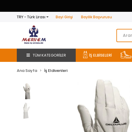
TRY - Türk Lirası
Bayi Girişi
Bayilik Başvurusu
TÜM KATEGORİLER
İŞ ELBİSELERİ
Ana Sayfa
İş Eldivenleri