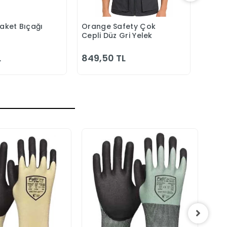
Maket Bıçağı
Orange Safety Çok
Orang
epete Ekle
Sepete Ekle
Cepli Düz Gri Yelek
Laciv
Bahç
L
849,50 TL
1.00