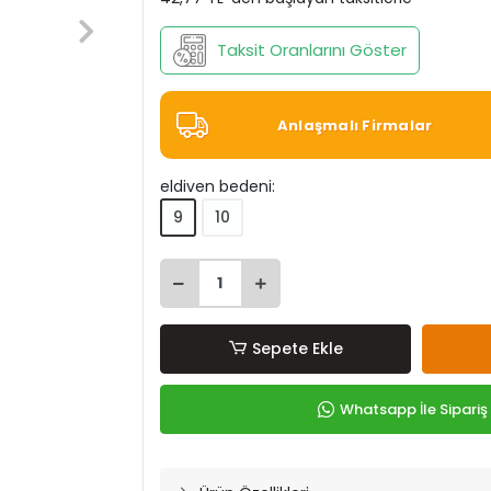
Taksit Oranlarını Göster
Anlaşmalı Firmalar
eldiven bedeni:
9
10
Sepete Ekle
Whatsapp İle Sipariş