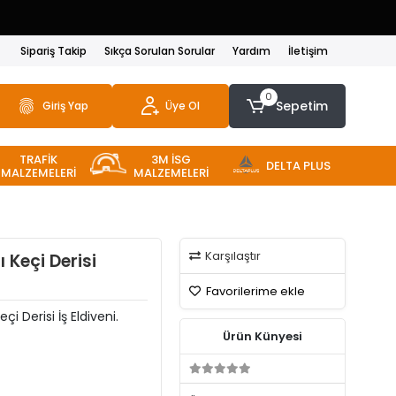
Sipariş Takip
Sıkça Sorulan Sorular
Yardım
İletişim
0
Sepetim
Giriş Yap
Üye Ol
TRAFİK
3M İSG
DELTA PLUS
MALZEMELERİ
MALZEMELERİ
Karşılaştır
 Keçi Derisi
Favorilerime ekle
i Derisi İş Eldiveni.
Ürün Künyesi