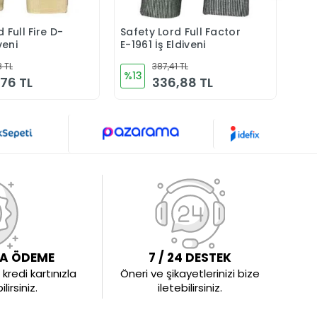
 Full Fire D-
Safety Lord Full Factor
VEN
Sepete Ekle
Sepete Ekle
veni
E-1961 İş Eldiveni
8 TL
387,41 TL
%13
%9
,76 TL
336,88 TL
LA ÖDEME
7 / 24 DESTEK
kredi kartınızla
Öneri ve şikayetlerinizi bize
irsiniz.
iletebilirsiniz.