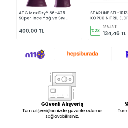
ATG MaxiDry® 56-426
STARLİNE STL-1013
Sepete Ekle
Sepete 
Süper İnce Yağ ve Sıvı
KÖPÜK NİTRİL ELD
Geçirmez Kimyasal
186,43 TL
Dayanımlı İş Eldiveni
400,00 TL
%28
134,46 TL
Güvenli Alışveriş
%
Tüm alışverişlerinizde güvenle ödeme
Tüm ü
sağlayabilirsiniz.