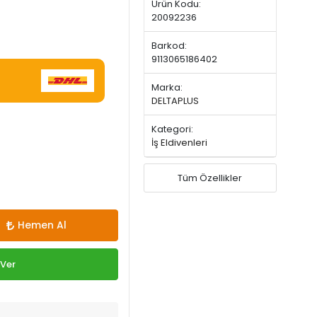
Ürün Kodu:
20092236
Barkod:
9113065186402
Marka:
DELTAPLUS
Kategori:
İş Eldivenleri
Tüm Özellikler
Hemen Al
 Ver