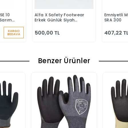
SE 10
Alfa X Safety Footwear
Emniyetli 
 Ekle
Sepete Ekle
S
Sarımlı
Erkek Günlük Siyah
SRA 300
u
Klasik Ayakkabı
KARGO
500,00 TL
407,22 T
BEDAVA
Benzer Ürünler