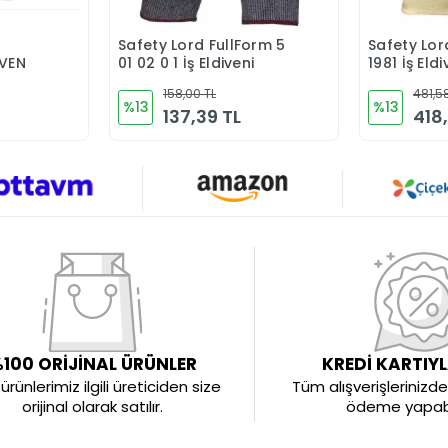
Safety Lord FullForm 5
Safety Lord
Ekle
Sepete Ekle
İVEN
01 02 0 1 İş Eldiveni
1981 İş Eldi
158,00 TL
481,5
%13
%13
137,39 TL
418
100 ORİJİNAL ÜRÜNLER
KREDİ KARTIY
rünlerimiz ilgili üreticiden size
Tüm alışverişlerinizde 
orijinal olarak satılır.
ödeme yapabil