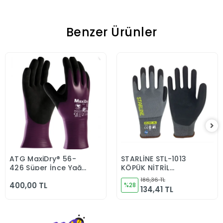
Benzer Ürünler
ATG MaxiDry® 56-
STARLİNE STL-1013
Sepete Ekle
Sepete Ekle
426 Süper İnce Yağ
KÖPÜK NİTRİL
ve Sıvı Geçirmez
ELDİVEN
186,36 TL
400,00 TL
Kimyasal Dayanımlı
%28
134,41 TL
İş Eldiveni