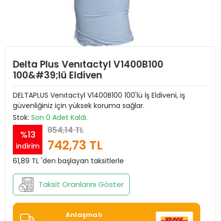
Delta Plus Venıtactyl V1400B100
100&#39;lü Eldiven
DELTAPLUS Venıtactyl V1400B100 100'lü İş Eldiveni, iş
güvenliğiniz için yüksek koruma sağlar.
Stok:
Son 0 Adet Kaldı.
854,14 TL
%13
742,73 TL
indirim
61,89 TL 'den başlayan taksitlerle
Taksit Oranlarını Göster
Anlaşmalı