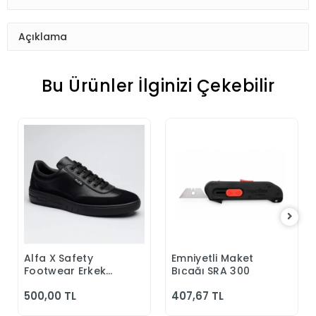
Açıklama
Bu Ürünler İlginizi Çekebilir
Alfa X Safety
Emniyetli Maket
Sepete Ekle
Sepete Ekle
Footwear Erkek
Bıçağı SRA 300
Günlük Siyah
500,00 TL
407,67 TL
Klasik Ayakkabı