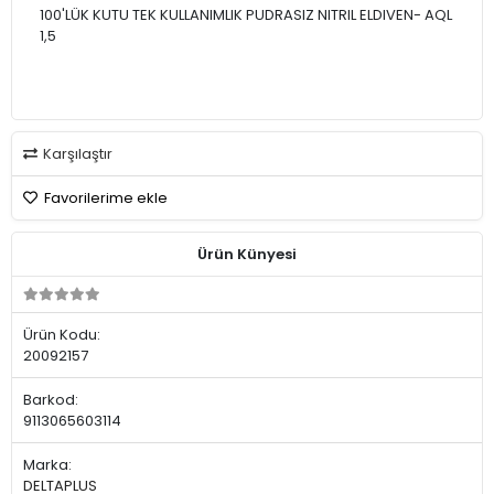
100'LÜK KUTU TEK KULLANIMLIK PUDRASIZ NITRIL ELDIVEN- AQL
1,5
Karşılaştır
Favorilerime ekle
Ürün Künyesi
Ürün Kodu:
20092157
Barkod:
9113065603114
Marka:
DELTAPLUS