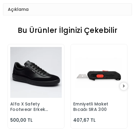
Açıklama
Bu Ürünler İlginizi Çekebilir
Alfa X Safety
Emniyetli Maket
Sepete Ekle
Sepete Ekle
Footwear Erkek
Bıçağı SRA 300
Günlük Siyah
500,00 TL
407,67 TL
Klasik Ayakkabı