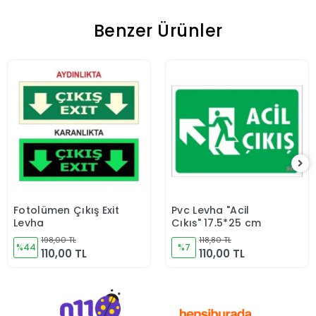
Benzer Ürünler
Fotolümen Çıkış Exit
Pvc Levha "Acil
Sepete Ekle
Sepete Ekle
Levha
Çıkış" 17,5*25 cm
198,00 TL
118,80 TL
%44
%7
110,00 TL
110,00 TL