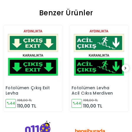
Benzer Ürünler
Fotolümen Çıkış Exit
Fotolümen Levha
Sepete Ekle
Sepete Ekle
Levha
Acil Çıkış Merdiven
198,00 TL
198,00 TL
%44
%44
110,00 TL
110,00 TL