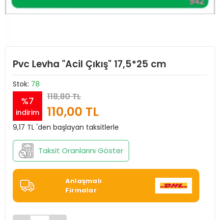
Pvc Levha "Acil Çıkış" 17,5*25 cm
Stok:
78
118,80 TL
%7
110,00 TL
indirim
9,17 TL 'den başlayan taksitlerle
Taksit Oranlarını Göster
Anlaşmalı
Firmalar