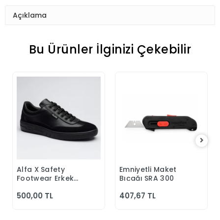
Açıklama
Bu Ürünler İlginizi Çekebilir
Alfa X Safety
Emniyetli Maket
Sepete Ekle
Sepete Ekle
Footwear Erkek
Bıçağı SRA 300
Günlük Siyah
500,00 TL
407,67 TL
Klasik Ayakkabı