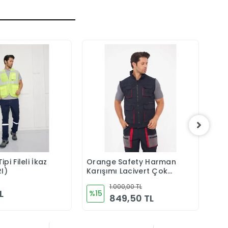
pi Fileli İkaz
Orange Safety Harman
Ora
Sepete Ekle
Sepete Ekle
RI)
Karışımı Lacivert Çok
Kar
Cepli Yelek
Yel
1.000,00 TL
L
%15
%1
849,50 TL