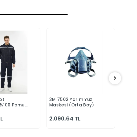
ot
3M 7502 Yarım Yüz
Portw
epete Ekle
Sepete Ekle
 %100 Pamuk
Maskesi (Orta Boy)
Hafif 
z Reflektörlü
Göml
Alma
TL
2.090,64 TL
2.68