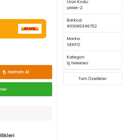
Ürün Kodu:
yelek-2
Barkod:
9113065346752
Marka:
VENTO
Kategori:
İş Yelekleri
Hemen Al
Tüm Özellikler
 Ver
likleri