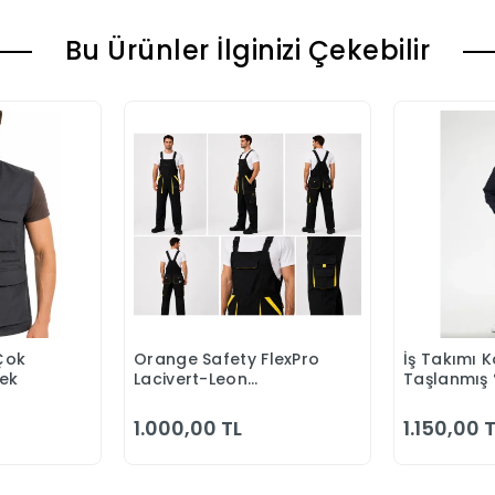
Bu Ürünler İlginizi Çekebilir
Çok
Orange Safety FlexPro
İş Takımı K
 Ekle
Sepete Ekle
S
lek
Lacivert-Leon
Taşlanmış
Bahçıvan Tulumu
Kapitonesi
Yazlık
1.000,00 TL
1.150,00 