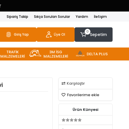
r
Sipariş Takip
Sıkça Sorulan Sorular
Yardım
İletişim
0
Sepetim
Giriş Yap
Üye Ol
TRAFİK
3M İSG
DELTA PLUS
MALZEMELERİ
MALZEMELERİ
Karşılaştır
vi
Favorilerime ekle
Ürün Künyesi