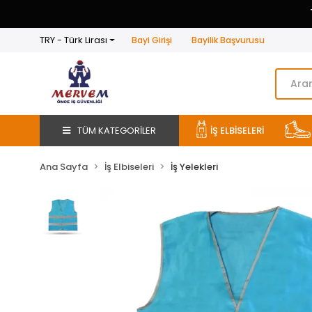
TRY - Türk Lirası
Bayi Girişi
Bayilik Başvurusu
TÜM KATEGORİLER
İŞ ELBİSELERİ
Ana Sayfa
İş Elbiseleri
İş Yelekleri