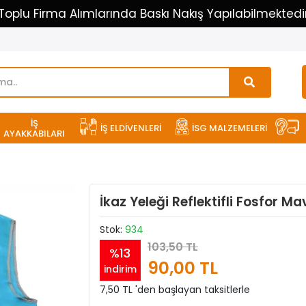
Toplu Firma Alımlarında Baskı Nakış Yapılabilmektedi
İŞ
İŞ ELDİVENLERİ
İSG MALZEMELERİ
AYAKKABILARI
İkaz Yeleği Reflektifli Fosfor Ma
Stok:
934
103,50 TL
%13
90,00 TL
indirim
7,50 TL 'den başlayan taksitlerle