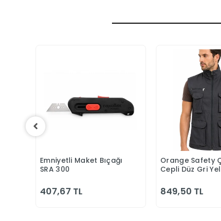
ar
Emniyetli Maket Bıçağı
Orange Safety 
Sepete Ekle
Sepete
SRA 300
Cepli Düz Gri Ye
407,67 TL
849,50 TL